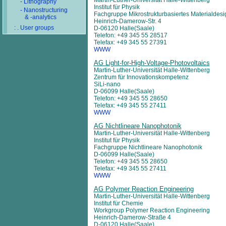
Martin-Luther-Universität Halle-Wittenberg
- Lithography
Institut für Physik
- Nanostructuring
Fachgruppe Mikrostrukturbasiertes Materialdes
& -analytics
Heinrich-Damerow-Str. 4
: . User groups
D-06120 Halle(Saale)
Telefon: +49 345 55 28517
Telefax: +49 345 55 27391
WWW
AG Light-for-High-Voltage-Photovoltaics
Martin-Luther-Universität Halle-Wittenberg
Zentrum für Innovationskompetenz
SiLi-nano
D-06099 Halle(Saale)
Telefon: +49 345 55 28650
Telefax: +49 345 55 27411
WWW
AG Nichtlineare Nanophotonik
Martin-Luther-Universität Halle-Wittenberg
Institut für Physik
Fachgruppe Nichtlineare Nanophotonik
D-06099 Halle(Saale)
Telefon: +49 345 55 28650
Telefax: +49 345 55 27411
WWW
AG Polymer Reaction Engineering
Martin-Luther-Universität Halle-Wittenberg
Institut für Chemie
Workgroup Polymer Reaction Engineering
Heinrich-Damerow-Straße 4
D-06120 Halle(Saale)