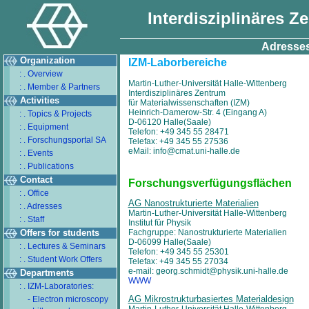
Interdisziplinäres Z
Adresses
Organization
IZM-Laborbereiche
: . Overview
Martin-Luther-Universität Halle-Wittenberg
: . Member & Partners
Interdisziplinäres Zentrum
Activities
für Materialwissenschaften (IZM)
Heinrich-Damerow-Str. 4 (Eingang A)
: . Topics & Projects
D-06120 Halle(Saale)
: . Equipment
Telefon: +49 345 55 28471
: . Forschungsportal SA
Telefax: +49 345 55 27536
eMail: info@cmat.uni-halle.de
: . Events
: . Publications
Contact
Forschungsverfügungsflächen
: . Office
AG Nanostrukturierte Materialien
: . Adresses
Martin-Luther-Universität Halle-Wittenberg
: . Staff
Institut für Physik
Offers for students
Fachgruppe: Nanostrukturierte Materialien
D-06099 Halle(Saale)
: . Lectures & Seminars
Telefon: +49 345 55 25301
: . Student Work Offers
Telefax: +49 345 55 27034
e-mail: georg.schmidt@physik.uni-halle.de
Departments
WWW
: . IZM-Laboratories:
AG Mikrostrukturbasiertes Materialdesign
- Electron microscopy