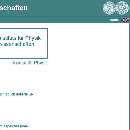
nschaften
[
]
suche
stituts für Physik
lwissenschaften
Institut für Physik
chiedlich dotierte Si-
giespeicher (von-