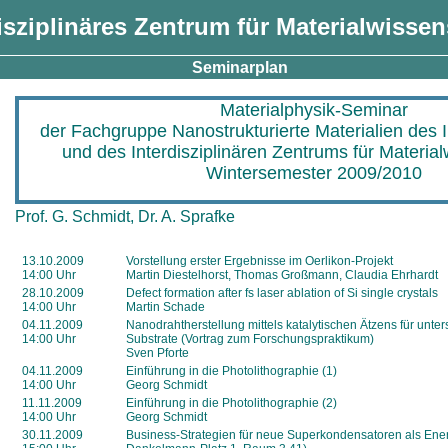
isziplinäres Zentrum für Materialwisse
Seminarplan
Materialphysik-Seminar
der Fachgruppe Nanostrukturierte Materialien des In
und des Interdisziplinären Zentrums für Materia
Wintersemester 2009/2010
Prof. G. Schmidt, Dr. A. Sprafke
13.10.2009
Vorstellung erster Ergebnisse im Oerlikon-Projekt
14:00 Uhr
Martin Diestelhorst, Thomas Großmann, Claudia Ehrhardt
28.10.2009
Defect formation after fs laser ablation of Si single crystals
14:00 Uhr
Martin Schade
04.11.2009
Nanodrahtherstellung mittels katalytischen Ätzens für unters
14:00 Uhr
Substrate (Vortrag zum Forschungspraktikum)
Sven Pforte
04.11.2009
Einführung in die Photolithographie (1)
14:00 Uhr
Georg Schmidt
11.11.2009
Einführung in die Photolithographie (2)
14:00 Uhr
Georg Schmidt
30.11.2009
Business-Strategien für neue Superkondensatoren als Ener