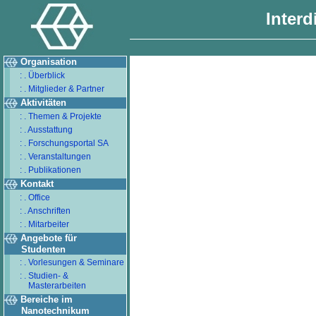
Interd
Organisation
: . Überblick
: . Mitglieder & Partner
Aktivitäten
: . Themen & Projekte
: . Ausstattung
: . Forschungsportal SA
: . Veranstaltungen
: . Publikationen
Kontakt
: . Office
: . Anschriften
: . Mitarbeiter
Angebote für
Studenten
: . Vorlesungen & Seminare
: . Studien- &
Masterarbeiten
Bereiche im
Nanotechnikum