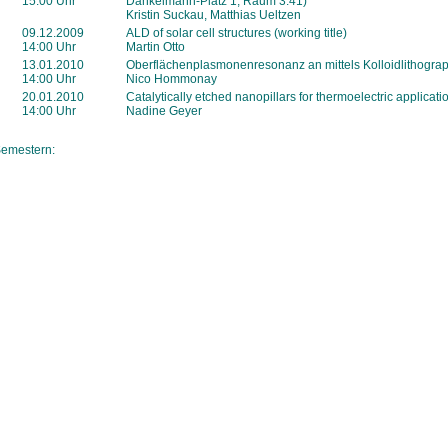
15:00 Uhr
Dankelmann-Platz 1, Raum 3.41)
Kristin Suckau, Matthias Ueltzen
09.12.2009
ALD of solar cell structures (working title)
14:00 Uhr
Martin Otto
13.01.2010
Oberflächenplasmonenresonanz an mittels Kolloidlithograph
14:00 Uhr
Nico Hommonay
20.01.2010
Catalytically etched nanopillars for thermoelectric applicati
14:00 Uhr
Nadine Geyer
Semestern: