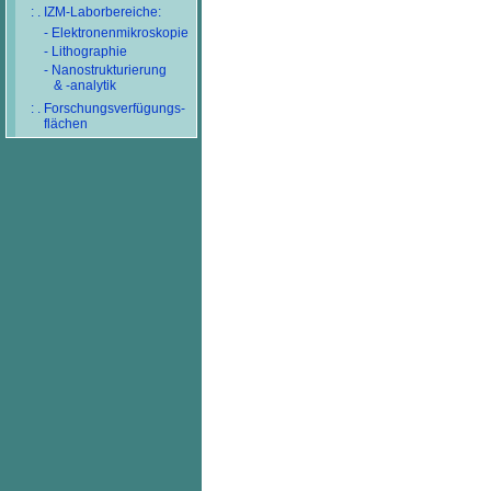
: . IZM-Laborbereiche:
- Elektronenmikroskopie
- Lithographie
- Nanostrukturierung
& -analytik
: . Forschungsverfügungs-
flächen