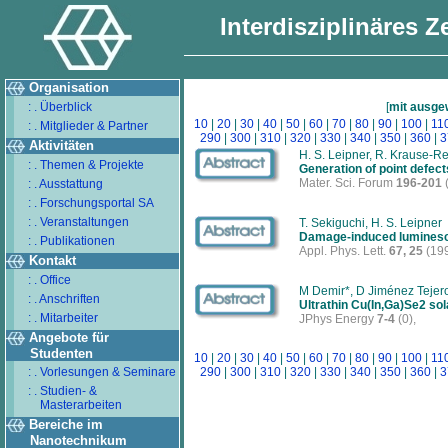
Interdisziplinäres 
Organisation
: . Überblick
[
mit ausge
10
|
20
|
30
|
40
|
50
|
60
|
70
|
80
|
90
|
100
|
11
: . Mitglieder & Partner
290
|
300
|
310
|
320
|
330
|
340
|
350
|
360
|
3
Aktivitäten
H. S. Leipner, R. Krause-R
: . Themen & Projekte
Generation of point defect
Mater. Sci. Forum
196-201
: . Ausstattung
: . Forschungsportal SA
: . Veranstaltungen
T. Sekiguchi, H. S. Leipner
Damage-induced luminesc
: . Publikationen
Appl. Phys. Lett.
67, 25
(199
Kontakt
: . Office
M Demir*, D Jiménez Tejer
: . Anschriften
Ultrathin Cu(In,Ga)Se2 so
: . Mitarbeiter
JPhys Energy
7-4
(0),
Angebote für
Studenten
10
|
20
|
30
|
40
|
50
|
60
|
70
|
80
|
90
|
100
|
11
: . Vorlesungen & Seminare
290
|
300
|
310
|
320
|
330
|
340
|
350
|
360
|
3
: . Studien- &
Masterarbeiten
Bereiche im
Nanotechnikum