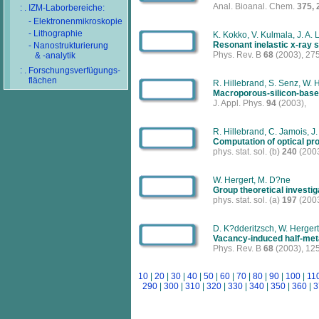
Anal. Bioanal. Chem.
375, 
: . IZM-Laborbereiche:
- Elektronenmikroskopie
- Lithographie
K. Kokko, V. Kulmala, J. A. 
Resonant inelastic x-ray 
- Nanostrukturierung
Phys. Rev. B
68
(2003), 27
& -analytik
: . Forschungsverfügungs-
flächen
R. Hillebrand, S. Senz, W. 
Macroporous-silicon-based
J. Appl. Phys.
94
(2003),
R. Hillebrand, C. Jamois, J
Computation of optical pro
phys. stat. sol. (b)
240
(2003
W. Hergert, M. D?ne
Group theoretical investig
phys. stat. sol. (a)
197
(2003
D. K?dderitzsch, W. Herger
Vacancy-induced half-meta
Phys. Rev. B
68
(2003), 12
10
|
20
|
30
|
40
|
50
|
60
|
70
|
80
|
90
|
100
|
11
290
|
300
|
310
|
320
|
330
|
340
|
350
|
360
|
3