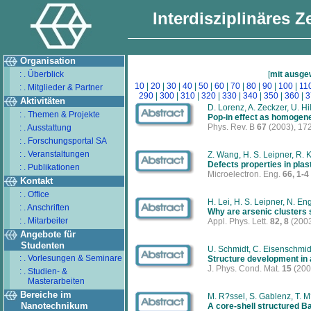
Interdisziplinäres 
Organisation
: . Überblick
[
mit ausge
10
|
20
|
30
|
40
|
50
|
60
|
70
|
80
|
90
|
100
|
11
: . Mitglieder & Partner
290
|
300
|
310
|
320
|
330
|
340
|
350
|
360
|
3
Aktivitäten
D. Lorenz, A. Zeckzer, U. Hi
: . Themen & Projekte
Pop-in effect as homogene
Phys. Rev. B
67
(2003), 17
: . Ausstattung
: . Forschungsportal SA
: . Veranstaltungen
Z. Wang, H. S. Leipner, R.
Defects properties in plas
: . Publikationen
Microelectron. Eng.
66, 1-4
Kontakt
: . Office
H. Lei, H. S. Leipner, N. En
: . Anschriften
Why are arsenic clusters s
: . Mitarbeiter
Appl. Phys. Lett.
82, 8
(2003
Angebote für
Studenten
U. Schmidt, C. Eisenschmidt
: . Vorlesungen & Seminare
Structure development in
J. Phys. Cond. Mat.
15
(200
: . Studien- &
Masterarbeiten
Bereiche im
M. R?ssel, S. Gablenz, T. M?
Nanotechnikum
A core-shell structured B