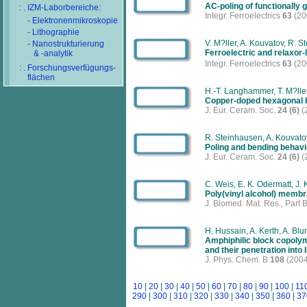
AC-poling of functionally 
: . IZM-Laborbereiche:
Integr. Ferroelectrics
63
(20
- Elektronenmikroskopie
- Lithographie
V. M?ller, A. Kouvatov, R. S
- Nanostrukturierung
Ferroelectric and relaxor-
& -analytik
Integr. Ferroelectrics
63
(20
: . Forschungsverfügungs-
flächen
H.-T. Langhammer, T. M?ller,
Copper-doped hexagonal b
J. Eur. Ceram. Soc.
24 (6)
(
R. Steinhausen, A. Kouvatov
Poling and bending behavi
J. Eur. Ceram. Soc.
24 (6)
(
C. Weis, E. K. Odermatt, J. 
Poly(vinyl alcohol) membr
J. Biomed. Mat. Res., Part 
H. Hussain, A. Kerth, A. Blu
Amphiphilic block copolym
and their penetration into l
J. Phys. Chem. B
108
(2004
10
|
20
|
30
|
40
|
50
|
60
|
70
|
80
|
90
|
100
|
11
290
|
300
|
310
|
320
|
330
|
340
|
350
|
360
|
37