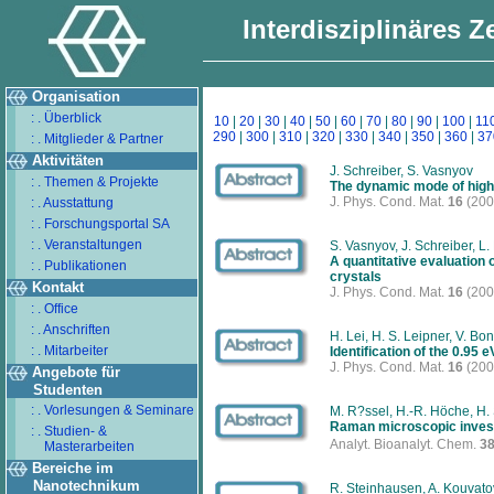
Interdisziplinäres 
Organisation
: . Überblick
10
|
20
|
30
|
40
|
50
|
60
|
70
|
80
|
90
|
100
|
11
290
|
300
|
310
|
320
|
330
|
340
|
350
|
360
|
37
: . Mitglieder & Partner
Aktivitäten
J. Schreiber, S. Vasnyov
: . Themen & Projekte
The dynamic mode of hig
J. Phys. Cond. Mat.
16
(200
: . Ausstattung
: . Forschungsportal SA
: . Veranstaltungen
S. Vasnyov, J. Schreiber, L
A quantitative evaluation
: . Publikationen
crystals
Kontakt
J. Phys. Cond. Mat.
16
(200
: . Office
: . Anschriften
H. Lei, H. S. Leipner, V. Bo
: . Mitarbeiter
Identification of the 0.95
J. Phys. Cond. Mat.
16
(200
Angebote für
Studenten
: . Vorlesungen & Seminare
M. R?ssel, H.-R. Höche, H. S
Raman microscopic invest
: . Studien- &
Analyt. Bioanalyt. Chem.
3
Masterarbeiten
Bereiche im
Nanotechnikum
R. Steinhausen, A. Kouvatov