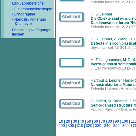
Scientia halensis
12, 2
(200
: . IZM-Laborbereiche:
- Elektronenmikroskopie
- Lithographie
H. S. Leipner
Die Objekte sind winzig ? 
- Nanostrukturierung
Das Innovationsforum ?Na
& -analytik
Scientia halensis
12, 2
(200
: . Forschungsverfügungs-
flächen
H. S. Leipner, Z. Wang. H. 
Defects in silicon plastic
phys. stat. sol. (a)
201, 9
(2
H.-T. Langhammer, M. Drofen
Investigation of semicond
J. Electroceramics
13 (1-3)
Hartmut S. Leipner, Hans-R
Nanostrukturierte Materia
Scientia Halensis
Martin-L
G. Seifert, M. Kaempfe, F.
Self-organized structure f
Applied Physics A
Online Fi
10
|
20
|
30
|
40
|
50
|
60
|
70
|
80
|
90
|
100
|
11
290
|
300
|
310
|
320
|
330
|
340
|
350
|
360
|
37