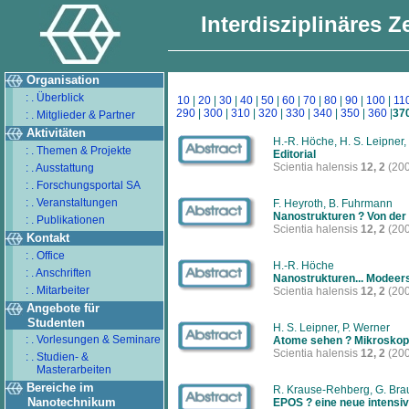
Interdisziplinäres 
Organisation
: . Überblick
10
|
20
|
30
|
40
|
50
|
60
|
70
|
80
|
90
|
100
|
11
290
|
300
|
310
|
320
|
330
|
340
|
350
|
360
|
37
: . Mitglieder & Partner
Aktivitäten
H.-R. Höche, H. S. Leipner,
: . Themen & Projekte
Editorial
Scientia halensis
12, 2
(200
: . Ausstattung
: . Forschungsportal SA
: . Veranstaltungen
F. Heyroth, B. Fuhrmann
Nanostrukturen ? Von der
: . Publikationen
Scientia halensis
12, 2
(200
Kontakt
: . Office
H.-R. Höche
: . Anschriften
Nanostrukturen... Modeer
: . Mitarbeiter
Scientia halensis
12, 2
(200
Angebote für
Studenten
H. S. Leipner, P. Werner
: . Vorlesungen & Seminare
Atome sehen ? Mikroskope
Scientia halensis
12, 2
(200
: . Studien- &
Masterarbeiten
Bereiche im
R. Krause-Rehberg, G. Brau
Nanotechnikum
EPOS ? eine neue intensiv