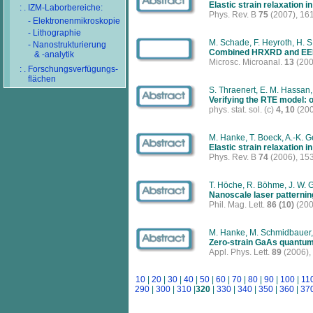
Elastic strain relaxation 
: . IZM-Laborbereiche:
Phys. Rev. B
75
(2007), 16
- Elektronenmikroskopie
- Lithographie
M. Schade, F. Heyroth, H. S
- Nanostrukturierung
Combined HRXRD and EELS i
& -analytik
Microsc. Microanal.
13
(200
: . Forschungsverfügungs-
flächen
S. Thraenert, E. M. Hassan
Verifying the RTE model: 
phys. stat. sol. (c)
4, 10
(200
M. Hanke, T. Boeck, A.-K. Ge
Elastic strain relaxation i
Phys. Rev. B
74
(2006), 15
T. Höche, R. Böhme, J. W. 
Nanoscale laser patterning
Phil. Mag. Lett.
86 (10)
(200
M. Hanke, M. Schmidbauer, D.
Zero-strain GaAs quantum 
Appl. Phys. Lett.
89
(2006),
10
|
20
|
30
|
40
|
50
|
60
|
70
|
80
|
90
|
100
|
11
290
|
300
|
310
|
320
|
330
|
340
|
350
|
360
|
37