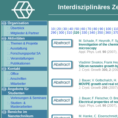
Interdisziplinäres 
Organisation
: . Überblick
10
|
20
|
30
|
40
|
50
|
60
|
70
|
80
|
90
|
100
|
11
290
|
300
|
310
|
320
|
330
|
340
|
350
|
360
|
37
: . Mitglieder & Partner
Aktivitäten
M. Schade, F. Heyroth, F. S
: . Themen & Projekte
Investigation of the chemi
microscopy
: . Ausstattung
Appl. Phys. Lett.
90
(2007),
: . Forschungsportal SA
: . Veranstaltungen
Vladimir Sivakov, Frank Hey
: . Publikationen
Silicon nanowire growth b
Kontakt
J. Cryst. Growth
300, 2
(200
: . Office
: . Anschriften
J. Bauer, V. Gottschalch, H
: . Mitarbeiter
MOVPE growth and real str
J. Cryst. Growth
298
(2007)
Angebote für
Studenten
: . Vorlesungen & Seminare
J. Bauer, F. Fleischer, O. B
Electrical properties of 
: . Studien- &
Appl. Phys. Lett.
90
(2007),
Masterarbeiten
Bereiche im
Nanotechnikum
M. Hanke, C. Eisenschmidt, 