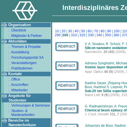
Interdisziplinäres 
Organisation
: . Überblick
10
|
20
|
30
|
40
|
50
|
60
|
70
|
80
|
90
|
100
|
11
290
|
300
|
310
|
320
|
330
|
340
|
350
|
360
|
37
: . Mitglieder & Partner
Aktivitäten
V. A. Sivakov, R. Scholz, F.
: . Themen & Projekte
Silicon nanowire oxidation:
Nanotechn.
20 (40)
(2009),
: . Ausstattung
: . Forschungsportal SA
: . Veranstaltungen
Adriana Szeghalmi, Michael
Atomic layer deposition of
: . Publikationen
Appl. Optics
48 (9)
(2009),
Kontakt
: . Office
Nadine Geyer, Zhipeng Hu
: . Anschriften
Boor, Hartmut S. Leipner, P
: . Mitarbeiter
Sub-20 nm Si/Ge superlatt
Nano Lett.
9 (9)
(2009), 31
Angebote für
Studenten
: . Vorlesungen & Seminare
G. Radhakrishnan, A. Freun
Chemical beam epitaxy of h
: . Studien- &
J. Cryst. Growth
311, 7
(200
Masterarbeiten
Bereiche im
Nanotechnikum
Johannes de Boor, Nadine G