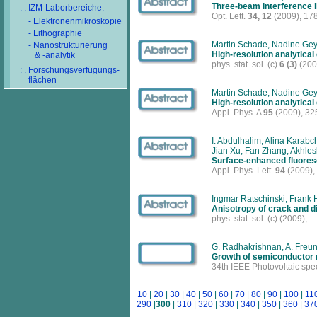
Three-beam interference l
: . IZM-Laborbereiche:
Opt. Lett.
34, 12
(2009), 17
- Elektronenmikroskopie
- Lithographie
Martin Schade, Nadine Gey
- Nanostrukturierung
High-resolution analytical
& -analytik
phys. stat. sol. (c)
6 (3)
(200
: . Forschungsverfügungs-
flächen
Martin Schade, Nadine Gey
High-resolution analytical
Appl. Phys. A
95
(2009), 32
I. Abdulhalim, Alina Karab
Jian Xu, Fan Zhang, Akhles
Surface-enhanced fluoresc
Appl. Phys. Lett.
94
(2009),
Ingmar Ratschinski, Frank 
Anisotropy of crack and d
phys. stat. sol. (c)
(2009),
G. Radhakrishnan, A. Freun
Growth of semiconductor n
34th IEEE Photovoltaic spe
10
|
20
|
30
|
40
|
50
|
60
|
70
|
80
|
90
|
100
|
11
290
|
300
|
310
|
320
|
330
|
340
|
350
|
360
|
37