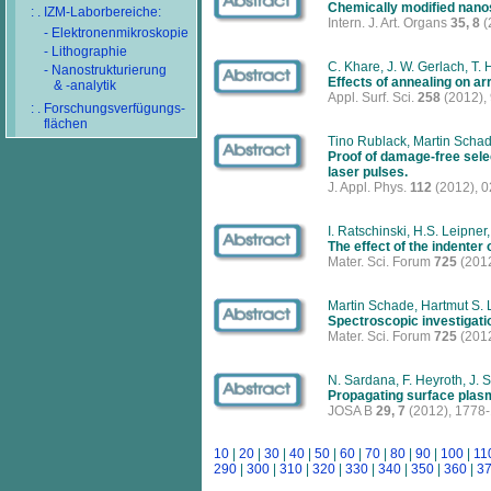
Chemically modified nano
: . IZM-Laborbereiche:
Intern. J. Art. Organs
35, 8
(
- Elektronenmikroskopie
- Lithographie
C. Khare, J. W. Gerlach, T
- Nanostrukturierung
Effects of annealing on a
& -analytik
Appl. Surf. Sci.
258
(2012),
: . Forschungsverfügungs-
flächen
Tino Rublack, Martin Schad
Proof of damage-free selec
laser pulses.
J. Appl. Phys.
112
(2012), 
I. Ratschinski, H.S. Leipner,
The effect of the indenter
Mater. Sci. Forum
725
(2012
Martin Schade, Hartmut S. 
Spectroscopic investigati
Mater. Sci. Forum
725
(2012
N. Sardana, F. Heyroth, J. S
Propagating surface plas
JOSA B
29, 7
(2012), 1778
10
|
20
|
30
|
40
|
50
|
60
|
70
|
80
|
90
|
100
|
11
290
|
300
|
310
|
320
|
330
|
340
|
350
|
360
|
3