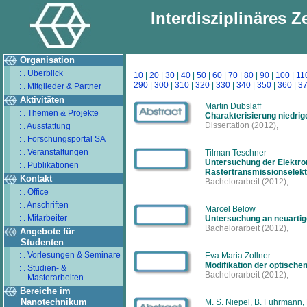
Interdisziplinäres 
Organisation
: . Überblick
10
|
20
|
30
|
40
|
50
|
60
|
70
|
80
|
90
|
100
|
11
290
|
300
|
310
|
320
|
330
|
340
|
350
|
360
|
3
: . Mitglieder & Partner
Aktivitäten
Martin Dubslaff
: . Themen & Projekte
Charakterisierung niedrig
Dissertation
(2012),
: . Ausstattung
: . Forschungsportal SA
: . Veranstaltungen
Tilman Teschner
Untersuchung der Elektron
: . Publikationen
Rastertransmissionselek
Kontakt
Bachelorarbeit
(2012),
: . Office
: . Anschriften
Marcel Below
: . Mitarbeiter
Untersuchung an neuartig
Bachelorarbeit
(2012),
Angebote für
Studenten
: . Vorlesungen & Seminare
Eva Maria Zollner
Modifikation der optische
: . Studien- &
Bachelorarbeit
(2012),
Masterarbeiten
Bereiche im
Nanotechnikum
M. S. Niepel, B. Fuhrmann, H