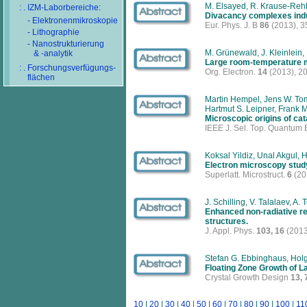
M. Elsayed, R. Krause-Rehber
: . IZM-Laborbereiche:
Divacancy complexes indu
- Elektronenmikroskopie
Eur. Phys. J. B
86
(2013), 3
- Lithographie
- Nanostrukturierung
M. Grünewald, J. Kleinlein,
& -analytik
Large room-temperature ma
: . Forschungsverfügungs-
Org. Electron.
14
(2013), 2
flächen
Martin Hempel, Jens W. Tom
Hartmut S. Leipner, Frank 
Microscopic origins of cat
IEEE J. Sel. Top. Quantum 
Koksal Yildiz, Unal Akgul, H
Electron microscopy study
Superlatt. Microstruct.
6
(20
J. Schilling, V. Talalaev, A
Enhanced non-radiative re
structures.
J. Appl. Phys.
103, 16
(2013
Stefan G. Ebbinghaus, Hol
Floating Zone Growth of L
Crystal Growth Design
13, 
10
|
20
|
30
|
40
|
50
|
60
|
70
|
80
|
90
|
100
|
11