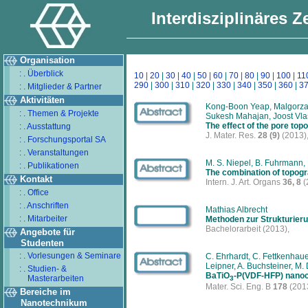
Interdisziplinäres 
Organisation
: . Überblick
10
|
20
|
30
|
40
|
50
|
60
|
70
|
80
|
90
|
100
|
11
290
|
300
|
310
|
320
|
330
|
340
|
350
|
360
|
3
: . Mitglieder & Partner
Aktivitäten
Kong-Boon Yeap, Malgorza
: . Themen & Projekte
Sukesh Mahajan, Joost Vlas
The effect of the pore top
: . Ausstattung
J. Mater. Res.
28 (9)
(2013)
: . Forschungsportal SA
: . Veranstaltungen
M. S. Niepel, B. Fuhrmann, H
: . Publikationen
The combination of topogr
Kontakt
Intern. J. Art. Organs
36, 8
(
: . Office
: . Anschriften
Mathias Albrecht
: . Mitarbeiter
Methoden zur Strukturieru
Bachelorarbeit
(2013),
Angebote für
Studenten
: . Vorlesungen & Seminare
C. Ehrhardt, C. Fettkenhau
Leipner, A. Buchsteiner, M.
: . Studien- &
BaTiO
-P(VDF-HFP) nanoco
Masterarbeiten
3
Mater. Sci. Eng. B
178
(201
Bereiche im
Nanotechnikum