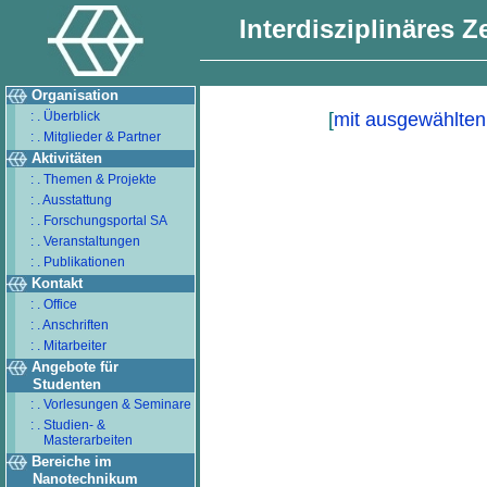
Interdisziplinäres 
Organisation
: . Überblick
[
mit ausgewählten
: . Mitglieder & Partner
Aktivitäten
: . Themen & Projekte
: . Ausstattung
: . Forschungsportal SA
: . Veranstaltungen
: . Publikationen
Kontakt
: . Office
: . Anschriften
: . Mitarbeiter
Angebote für
Studenten
: . Vorlesungen & Seminare
: . Studien- &
Masterarbeiten
Bereiche im
Nanotechnikum