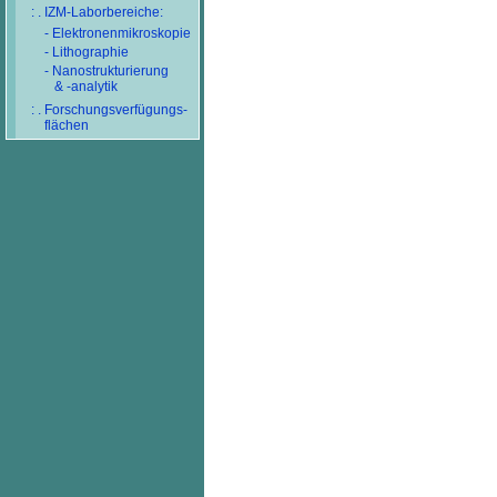
: . IZM-Laborbereiche:
- Elektronenmikroskopie
- Lithographie
- Nanostrukturierung
& -analytik
: . Forschungsverfügungs-
flächen