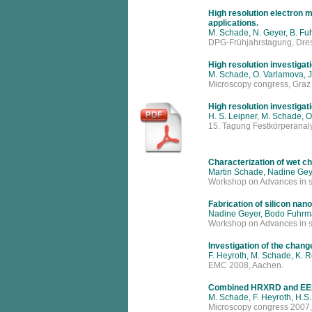
High resolution electron m
applications.
M. Schade, N. Geyer, B. Fuh
DPG-Frühjahrstagung, Dre
High resolution investigat
M. Schade, O. Varlamova, J.
Microscopy congress, Graz
High resolution investigat
H. S. Leipner, M. Schade, O
15. Tagung Festkörperanaly
Characterization of wet c
Martin Schade, Nadine Gey
Workshop on Advances in sc
Fabrication of silicon nano
Nadine Geyer, Bodo Fuhrman
Workshop on Advances in sc
Investigation of the chang
F. Heyroth, M. Schade, K. R
EMC 2008, Aachen.
Combined HRXRD and EELS i
M. Schade, F. Heyroth, H.S
Microscopy congress 2007,