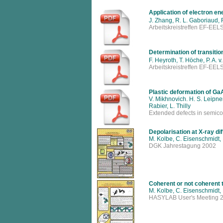
Application of electron en
J. Zhang, R. L. Gaboriaud, 
Arbeitskreistreffen EF-EE
Determination of transitio
F. Heyroth, T. Höche, P. A. 
Arbeitskreistreffen EF-EE
Plastic deformation of Ga
V. Mikhnovich. H. S. Leipne
Rabier, L. Thilly
Extended defects in semic
Depolarisation at X-ray d
M. Kolbe, C. Eisenschmidt,
DGK Jahrestagung 2002
Coherent or not coherent t
M. Kolbe, C. Eisenschmidt,
HASYLAB User's Meeting 