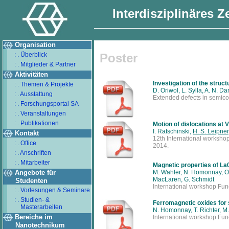
Interdisziplinäres 
Organisation
: . Überblick
Poster
: . Mitglieder & Partner
Aktivitäten
Investigation of the struct
: . Themen & Projekte
D. Oriwol, L. Sylla, A. N. D
: . Ausstattung
Extended defects in semic
: . Forschungsportal SA
: . Veranstaltungen
: . Publikationen
Motion of dislocations at 
I. Ratschinski,
H. S. Leipner
Kontakt
12th International worksho
: . Office
2014.
: . Anschriften
: . Mitarbeiter
Magnetic properties of L
Angebote für
M. Wahler, N. Homonnay, O. W
MacLaren, G. Schmidt
Studenten
International workshop Func
: . Vorlesungen & Seminare
: . Studien- &
Ferromagnetic oxides for
Masterarbeiten
N. Homonnay, T. Richter, M.
Bereiche im
International workshop Func
Nanotechnikum