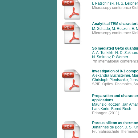
I. Ratschinski, H. S. Leipne
Microscopy conference Kiel
Analytical TEM characteriz
M. Schade, M. Roczen, E. Ma
Microscopy conference Kiel
Sb mediated Ge/Si quantu
A. A. Tonkikh, N. D. Zakharo
N. Smirnov, P. Werner
7th International conferenc
Investigation of 0-3 compo
Alexandra Buchsteiner, M
Christoph Pientschke, Jen
SPIE: Optics+Photonics, S
Preparation and characteri
applications.
Maurizio Roczen, Jan Amar
Lars Korte, Bernd Rech
Erlangen (2011)
Porous silicon as thermoel
Johannes de Boor, D. S. Kim
Frühjahrsschule Thermoelek