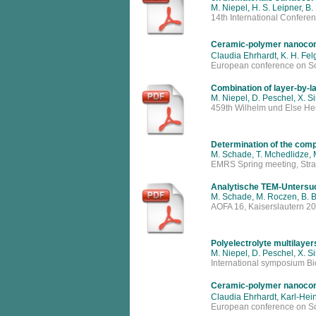
M. Niepel, H. S. Leipner, B
14th International Confere
Ceramic-polymer nanocom
Claudia Ehrhardt, K. H. Fe
European conference on So
Combination of layer-by-la
M. Niepel, D. Peschel, X. Si
459th Wilhelm und Else Her
Determination of the compos
M. Schade, T. Mchedlidze, M.
EMRS Spring meeting, Str
Analytische TEM-Untersuc
M. Schade, M. Roczen, B. Be
AOFA 16, Kaiserslautern 20
Polyelectrolyte multilayer
M. Niepel, D. Peschel, X. Si
International symposium Bi
Ceramic-polymer nanocom
Claudia Ehrhardt, Karl-He
European conference on So