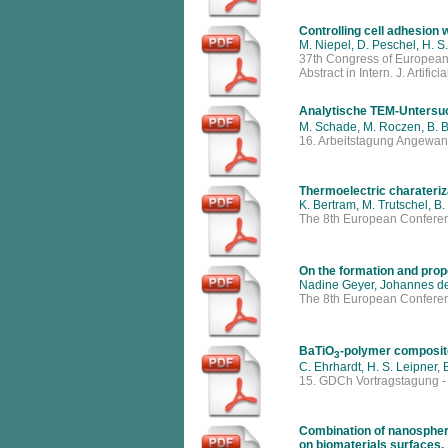
Controlling cell adhesion 
M. Niepel, D. Peschel, H. S
37th Congress of European S
Abstract in Intern. J. Artific
Analytische TEM-Untersu
M. Schade, M. Roczen, B. Be
16. Arbeitstagung Angewan
Thermoelectric charateriza
K. Bertram, M. Trutschel, B
The 8th European Conferen
On the formation and prope
Nadine Geyer, Johannes de
The 8th European Conferen
BaTiO
-polymer composit
3
C. Ehrhardt, H. S. Leipner,
15. GDCh Vortragstagung -
Combination of nanosphere
on biomaterials surfaces.