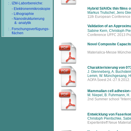
: . IZM-Laborbereiche:
Hybrid Si/AlOx thin films 
- Elektronenmikroskopie
Markus Trutschel, Jens Gle
- Lithographie
11th European Conference 
- Nanostrukturierung
& -analytik
Validation of an Approxima
: . Forschungsverfügungs-
Sabine Kern, Christoph Pie
flächen
Conference UFFC 2013 Pr
Novel Composite Capacito
Materialica-Messe Münche
Charakterisierung von 0?
J. Glenneberg, A. Buchstein
Lemm, W. Münchgesang, H. 
AOFA Soest 24.-27.9.2012.
Mammalian cell adhesion 
M. Niepel, B. Fuhrmann, H. 
2nd Summer school "Interro
Entwicklung von Faserkomp
Christoph Pientschke, Sabin
Expertentreff Neue Material