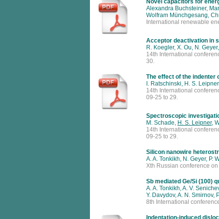
Novel capacitors for ener
Alexandra Buchsteiner, Ma
Wolfram Münchgesang, Chri
International renewable en
Acceptor deactivation in 
R. Koegler, X. Ou, N. Geye
14th International confere
30.
The effect of the indenter
I. Ratschinski, H. S. Leipner
14th International confere
09-25 to 29.
Spectroscopic investigati
M. Schade,
H. S. Leipner
, 
14th International confere
09-25 to 29.
Silicon nanowire heterostr
A. A. Tonkikh, N. Geyer, P.
Xth Russian conference on
Sb mediated Ge/Si (100) q
A. A. Tonkikh, A. V. Seniche
Y. Davydov, A. N. Smirnov, 
8th International conferen
Indentation-induced disloc