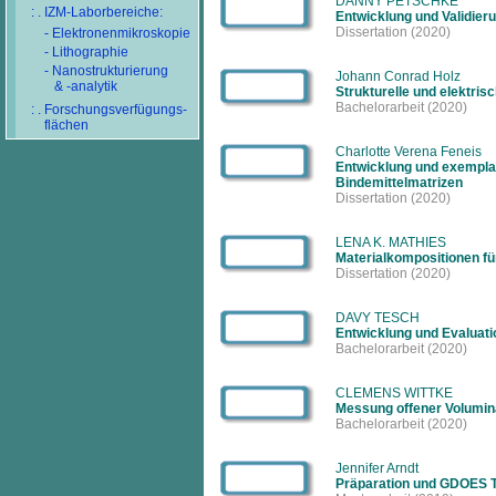
DANNY PETSCHKE
: . IZM-Laborbereiche:
Entwicklung und Validier
Dissertation
(2020)
- Elektronenmikroskopie
- Lithographie
- Nanostrukturierung
Johann Conrad Holz
& -analytik
Strukturelle und elektri
Bachelorarbeit
(2020)
: . Forschungsverfügungs-
flächen
Charlotte Verena Feneis
Entwicklung und exempla
Bindemittelmatrizen
Dissertation
(2020)
LENA K. MATHIES
Materialkompositionen fü
Dissertation
(2020)
DAVY TESCH
Entwicklung und Evaluat
Bachelorarbeit
(2020)
CLEMENS WITTKE
Messung offener Volumin
Bachelorarbeit
(2020)
Jennifer Arndt
Präparation und GDOES Ti