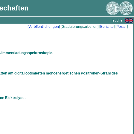
nschaften
[
]
suche
[
Veröffentlichungen
] [Graduierungsarbeiten] [
Berichte
] [
Poster
]
r Glimmentladungsspektroskopie.
atten am digital optimierten monoenergetischen Positronen-Strahl des
en Elektrolyse.