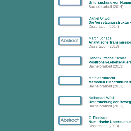
Untersuchung von Nanopor
Bachelorarbeit
(2014)
Daniel Oriwol
Die Versetzungsstruktur v
Dissertation
(2014)
Martin Schade
Analytische Transmissio
Dissertation
(2013)
Hendrik Tzscheutschler
Positronen-Lebensdauers
Bachelorarbeit
(2013)
Mathias Albrecht
Methoden zur Strukturier
Bachelorarbeit
(2013)
Nathanael Wüst
Untersuchung der Bewegun
Bachelorarbeit
(2013)
C. Pientschke
Numerische Untersuchunge
Dissertation
(2013)