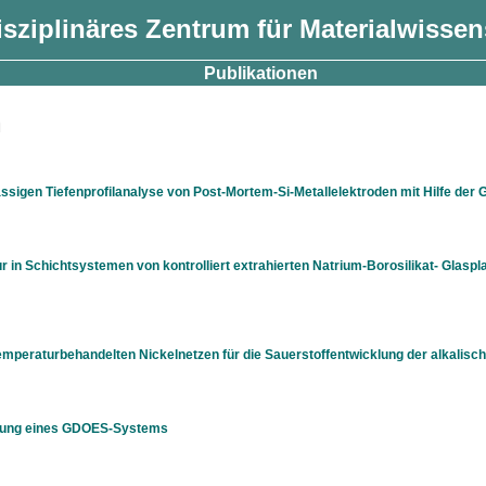
isziplinäres Zentrum für Materialwisse
Publikationen
n
ässigen Tiefenprofilanalyse von Post-Mortem-Si-Metallelektroden mit Hilfe de
r in Schichtsystemen von kontrolliert extrahierten Natrium-Borosilikat- Glaspl
peraturbehandelten Nickelnetzen für die Sauerstoffentwicklung der alkalisch
erung eines GDOES-Systems