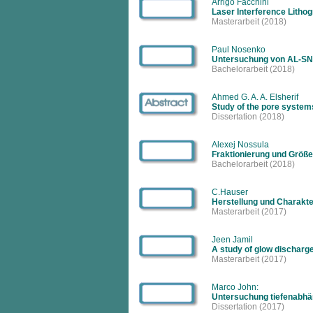
Arrigo Facchini
Laser Interference Lithog
Masterarbeit
(2018)
Paul Nosenko
Untersuchung von AL-SN-
Bachelorarbeit
(2018)
Ahmed G. A. A. Elsherif
Study of the pore systems
Dissertation
(2018)
Alexej Nossula
Fraktionierung und Größ
Bachelorarbeit
(2018)
C.Hauser
Herstellung und Charakte
Masterarbeit
(2017)
Jeen Jamil
A study of glow discharge
Masterarbeit
(2017)
Marco John:
Untersuchung tiefenabhä
Dissertation
(2017)