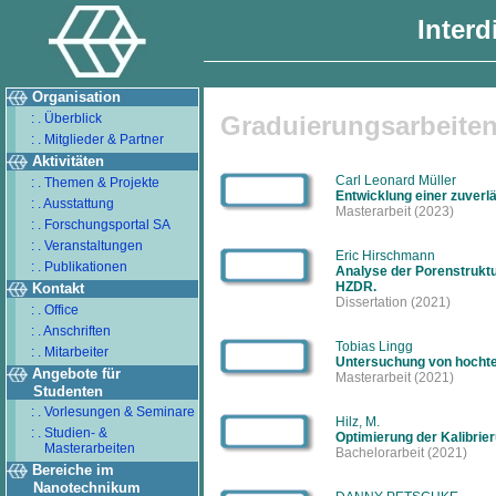
Interd
Organisation
: . Überblick
Graduierungsarbeite
: . Mitglieder & Partner
Aktivitäten
Carl Leonard Müller
: . Themen & Projekte
Entwicklung einer zuverl
: . Ausstattung
Masterarbeit
(2023)
: . Forschungsportal SA
: . Veranstaltungen
Eric Hirschmann
: . Publikationen
Analyse der Porenstruktu
HZDR.
Kontakt
Dissertation
(2021)
: . Office
: . Anschriften
Tobias Lingg
: . Mitarbeiter
Untersuchung von hochtem
Angebote für
Masterarbeit
(2021)
Studenten
: . Vorlesungen & Seminare
Hilz, M.
: . Studien- &
Optimierung der Kalibri
Masterarbeiten
Bachelorarbeit
(2021)
Bereiche im
Nanotechnikum