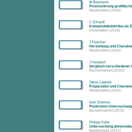
M.Baumann
Prozessierung großfläch
Masterarbeit
(2016)
C.Erhardt
Kompositdielektrika als 
Dissertation
(2016)
T.Fläschel
Herstellung und Charakte
Masterarbeit
(2016)
J.Hamperl
Vergleich verschiedener
Bachelorarbeit
(2016)
Steve Lippold
Präparation und Charakte
Masterarbeit
(2016)
Ivan Smirnov
Positronen Untersuchun
Bachelorarbeit
(2016)
Philipp Fobe
Untersuchung photovoltai
Masterarbeit
(2015)