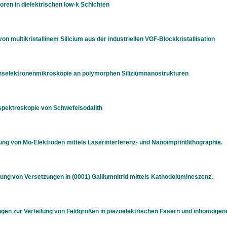
en in dielektrischen low-k Schichten
on multikristallinem Silicium aus der industriellen VGF-Blockkristallisation
nselektronenmikroskopie an polymorphen Siliziumnanostrukturen
pektroskopie von Schwefelsodalith
ung von Mo-Elektroden mittels Laserinterferenz- und Nanoimprintlithographie.
g von Versetzungen in (0001) Galliumnitrid mittels Kathodolumineszenz.
n zur Verteilung von Feldgrößen in piezoelektrischen Fasern und inhomogene