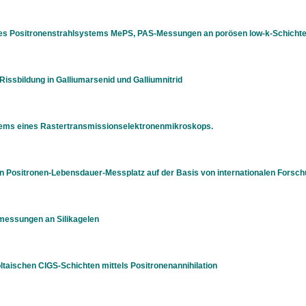
es Positronenstrahlsystems MePS, PAS-Messungen an porösen low-k-Schicht
Rissbildung in Galliumarsenid und Galliumnitrid
ems eines Rastertransmissionselektronenmikroskops.
len Positronen-Lebensdauer-Messplatz auf der Basis von internationalen Forsc
essungen an Silikagelen
ltaischen CIGS-Schichten mittels Positronenannihilation