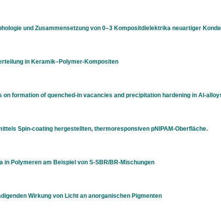
hologie und Zusammensetzung von 0–3 Kompositdielektrika neuartiger Konde
verteilung in Keramik–Polymer-Kompositen
s on formation of quenched-in vacancies and precipitation hardening in Al-alloy
mittels Spin-coating hergestellten, thermoresponsiven pNIPAM-Oberfläche.
a in Polymeren am Beispiel von S-SBR/BR-Mischungen
digenden Wirkung von Licht an anorganischen Pigmenten