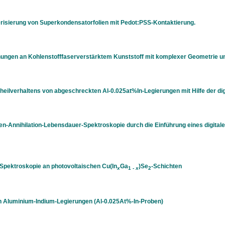
risierung von Superkondensatorfolien mit Pedot:PSS-Kontaktierung.
hungen an Kohlenstofffaserverstärktem Kunststoff mit komplexer Geometrie un
eilverhaltens von abgeschreckten Al-0.025at%In-Legierungen mit Hilfe der di
nen-Annihilation-Lebensdauer-Spektroskopie durch die Einführung eines digi
-Spektroskopie an photovoltaischen Cu(In
Ga
)Se
-Schichten
x
1 -
x
2
n Aluminium-Indium-Legierungen (Al-0.025At%-In-Proben)