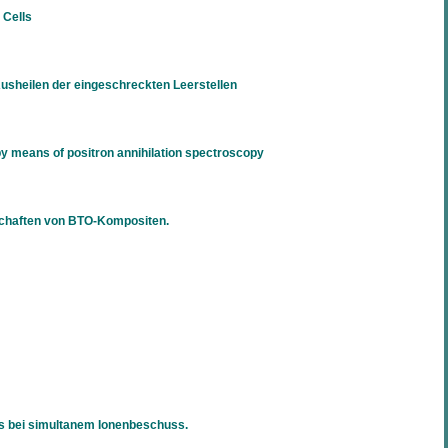
 Cells
sheilen der eingeschreckten Leerstellen
by means of positron annihilation spectroscopy
schaften von BTO-Kompositen.
ms bei simultanem Ionenbeschuss.