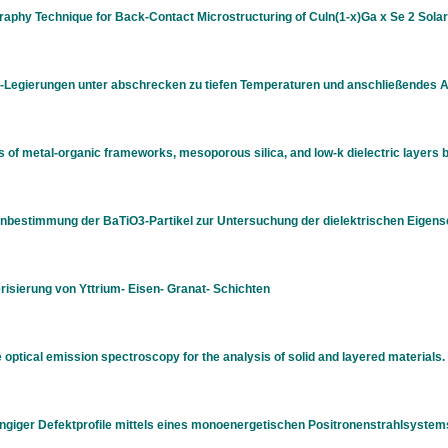
raphy Technique for Back-Contact Microstructuring of Culn(1-x)Ga x Se 2 Solar
Legierungen unter abschrecken zu tiefen Temperaturen und anschließendes Au
 of metal-organic frameworks, mesoporous silica, and low-k dielectric layers 
enbestimmung der BaTiO3-Partikel zur Untersuchung der dielektrischen Eigen
risierung von Yttrium- Eisen- Granat- Schichten
 optical emission spectroscopy for the analysis of solid and layered materials.
ngiger Defektprofile mittels eines monoenergetischen Positronenstrahlsyste