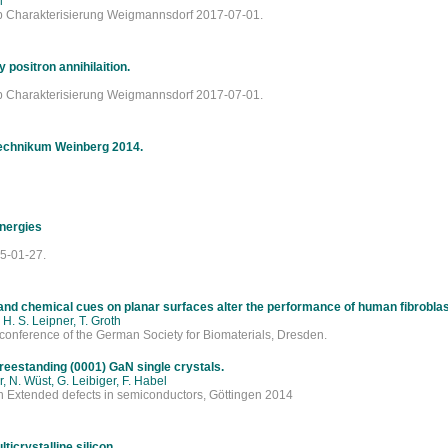
i
op Charakterisierung Weigmannsdorf 2017-07-01.
 positron annihilaition.
op Charakterisierung Weigmannsdorf 2017-07-01.
echnikum Weinberg 2014.
energies
15-01-27.
nd chemical cues on planar surfaces alter the performance of human fibroblas
H. S. Leipner, T. Groth
 conference of the German Society for Biomaterials, Dresden.
 freestanding (0001) GaN single crystals.
r, N. Wüst, G. Leibiger, F. Habel
on Extended defects in semiconductors, Göttingen 2014
ticrystalline silicon.