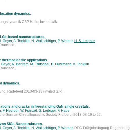
slocation dynamics.
zungsdynamik CSP Halle, invited talk.
Si-Ge-based nanostructures.
. Geyer, A. Tonkikh, N. Wollschläger, P. Werner,
H. S. Leipner
rancisco.
r thermoelectric applications.
. Geyer, K. Bertram, M. Trutschel, B. Fuhrmann, A. Tonkikh
rancisco.
nd dynamics.
ung, Radebeul 2013-03-18 (invited talk).
cations and cracks in freestanding GaN single crystals.
r, F. Heyroth, W. Fränzel, G. Leibiger, F. Habel
the German Crystallographic Society Freiberg, 2013-03-19 to 22.
 von SiGe-Nanostrukturen.
. Geyer, A. Tonkikh, N. Wollschläger, P. Werner,
DPG-Frühjahrstagung Regensburg