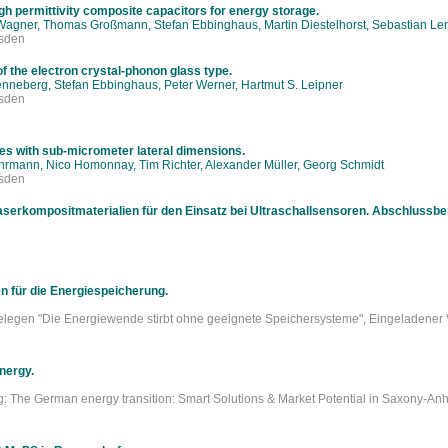
igh permittivity composite capacitors for energy storage.
Wagner, Thomas Großmann, Stefan Ebbinghaus, Martin Diestelhorst, Sebastian Le
sden
of the electron crystal-phonon glass type.
enneberg, Stefan Ebbinghaus, Peter Werner, Hartmut S. Leipner
sden
ves with sub-micrometer lateral dimensions.
hrmann, Nico Homonnay, Tim Richter, Alexander Müller, Georg Schmidt
sden
serkompositmaterialien für den Einsatz bei Ultraschallsensoren. Abschlussbe
 für die Energiespeicherung.
legen "Die Energiewende stirbt ohne geeignete Speichersysteme", Eingeladener V
nergy.
g: The German energy transition: Smart Solutions & Market Potential in Saxony-Anha