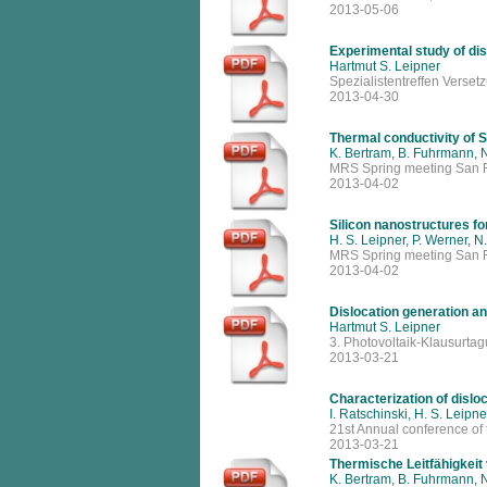
2013-05-06
Experimental study of di
Hartmut S. Leipner
Spezialistentreffen Verset
2013-04-30
Thermal conductivity of 
K. Bertram, B. Fuhrmann, N
MRS Spring meeting San F
2013-04-02
Silicon nanostructures fo
H. S. Leipner, P. Werner, N
MRS Spring meeting San F
2013-04-02
Dislocation generation a
Hartmut S. Leipner
3. Photovoltaik-Klausurtag
2013-03-21
Characterization of dislo
I. Ratschinski, H. S. Leipne
21st Annual conference of 
2013-03-21
Thermische Leitfähigkeit
K. Bertram, B. Fuhrmann, N