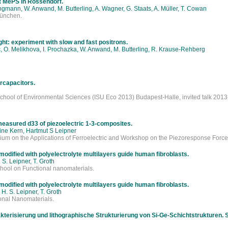
at MePS in Rossendorf.
mann, W. Anwand, M. Butterling, A. Wagner, G. Staats, A. Müller, T. Cowan
München.
light: experiment with slow and fast positrons.
ac, O. Melikhova, I. Prochazka, W. Anwand, M. Butterling, R. Krause-Rehberg
rcapacitors.
school of Environmental Sciences (ISU Eco 2013) Budapest-Halle, invited talk 2013
 measured d33 of piezoelectric 1-3-composites.
ine Kern, Hartmut S Leipner
ium on the Applications of Ferroelectric and Workshop on the Piezoresponse Forc
odified with polyelectrolyte multilayers guide human fibroblasts.
S. Leipner, T. Groth
chool on Functional nanomaterials.
odified with polyelectrolyte multilayers guide human fibroblasts.
H. S. Leipner, T. Groth
onal Nanomaterials.
terisierung und lithographische Strukturierung von Si-Ge-Schichtstrukturen. 