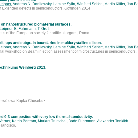
Leipner
, Andreas N. Danilewsky, Lamine Sylla, Winfried Seifert, Martin Kittler, Jan B
on Extended defects in semiconductors, Göttingen 2014
 on nanostructured biomaterial surfaces.
. Leipner, B. Fuhrmann, T. Groth
ss of the European society for artificial organs, Roma.
ile ups and subgrain boundaries in multicrystalline silicon.
Leipner
, Andreas N. Danilewsky, Lamine Sylla, Winfried Seifert, Martin Kittler, Jan B
tional workshop on Beam injection assessment of microstructures in semiconductors
echnikums Weinberg 2013.
obswětowa Kupka Chóśebuz.
and 0-3 composites with very low thermal conductivity.
 Werner, Katrin Bertram, Markus Trutschel, Bodo Fuhrmann, Alexander Tonkikh
rancisco.