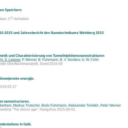
hen Speichern
3
nken. C
-Vorhaben
010-2015 und Jahresbericht des Nanotechnikums Weinberg 2015
inetik und Charakterisierung von Tunnelinjektionsnanostrukturen
,
H. S. Leipner
, P. Werner, B. Fuhrmann, B. V. Novikov, G. W. Cirlin
dte Oberflächenanalytik, Soest 2016-09
ótnowjenske energije.
 2016-02-17
con nanostructures.
n Bertram, Markus Trutschel, Bodo Fuhrmann, Aleksander Tonkikh, Peter Werner
 meeting "The silicon age", Hangzhou 2015-09-02.
indentations in GaN.