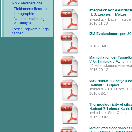
: . IZM-Laborbereiche:
- Elektronenmikroskopie
Integration von elektrisc
- Lithographie
H. S. Leipner, T. Mälzer
- Nanostrukturierung
Invited talk, Bauen neu de
& -analytik
2016-11-10
: . Forschungsverfügungs-
flächen
IZM-Evaluationsreport 2
2016-10-01
Manipulation der Tunnelk
V. G. Talalaev, J. W. Tomm
19. Arbeitstagung Angewan
2016-09-12
Materialowe slezenje a w
Hartmut S. Leipner
Invited talk, BTU Cottbus,
2016-02-17
Thermoelectricity of sili
Hartmut S. Leipner, Katri
Invited talk, Sino-German
2015-09-02
Motion of dislocations at 