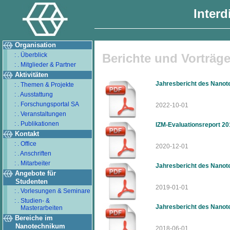
Interd
Organisation
: . Überblick
Berichte und Vorträg
: . Mitglieder & Partner
Aktivitäten
Jahresbericht des Nano
: . Themen & Projekte
: . Ausstattung
: . Forschungsportal SA
2022-10-01
: . Veranstaltungen
: . Publikationen
IZM-Evaluationsreport 2
Kontakt
: . Office
2020-12-01
: . Anschriften
: . Mitarbeiter
Jahresbericht des Nano
Angebote für
Studenten
2019-01-01
: . Vorlesungen & Seminare
: . Studien- &
Jahresbericht des Nano
Masterarbeiten
Bereiche im
Nanotechnikum
2018-06-01