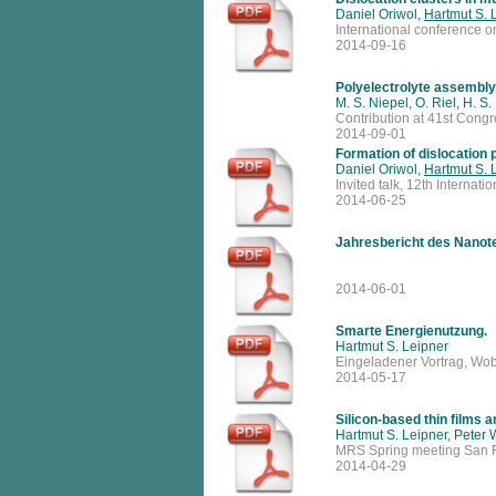
Daniel Oriwol,
Hartmut S. 
International conference 
2014-09-16
Polyelectrolyte assembly
M. S. Niepel, O. Riel, H. S
Contribution at 41st Congre
2014-09-01
Formation of dislocation p
Daniel Oriwol,
Hartmut S. 
Invited talk, 12th Interna
2014-06-25
Jahresbericht des Nanot
2014-06-01
Smarte Energienutzung.
Hartmut S. Leipner
Eingeladener Vortrag, W
2014-05-17
Silicon-based thin films 
Hartmut S. Leipner, Peter
MRS Spring meeting San F
2014-04-29