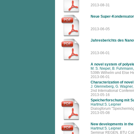
2013-08-31
Neue Super-Kondensatore
2013-06-05
Jahresberichts des Nano
2013-06-01
A novel system of polyele
M. S. Niepel, B. Fuhrmann, 
539th Wilhelm und Else He
2013-06-01
Characterization of novel
J. Glenneberg, G. Wagner, 
2nd International Conferen
2013-05-16
Speicherforschung mit S
Hartmut S. Leipner
Dialogforum "Speichermögl
2013-05-08
New developments in the f
Hartmut S. Leipner
Seminar REGEN, BTU Cottbu