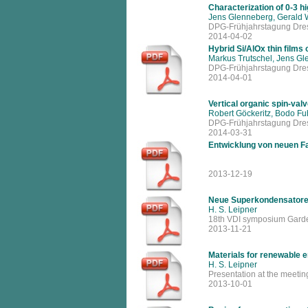
Characterization of 0-3 h
Jens Glenneberg, Gerald 
DPG-Frühjahrstagung Dre
2014-04-02
Hybrid Si/AlOx thin films 
Markus Trutschel, Jens Gl
DPG-Frühjahrstagung Dre
2014-04-01
Vertical organic spin-val
Robert Göckeritz, Bodo Fu
DPG-Frühjahrstagung Dre
2014-03-31
Entwicklung von neuen Fa
2013-12-19
Neue Superkondensatoren
H. S. Leipner
18th VDI symposium Garde
2013-11-21
Materials for renewable e
H. S. Leipner
Presentation at the meetin
2013-10-01