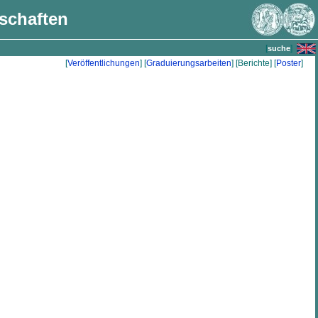
nschaften
[
]
suche
[
Veröffentlichungen
] [
Graduierungsarbeiten
] [Berichte] [
Poster
]