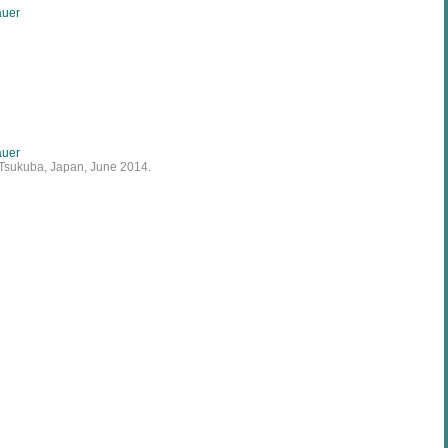
auer
auer
, Tsukuba, Japan, June 2014.