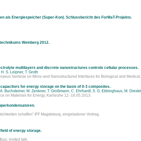
n als Energiespeicher (Super-Kon). Schlussbericht des ForMaT-Projekts.
technikums Weinberg 2012.
ctrolyte multilayers and discrete nanostructures controls cellular processes.
H. S. Leipner, T. Groth
raeus Seminar on Micro-and Nanostructured Interfaces for Biological and Medical.
 capacitors for energy storage on the basis of 0-3 composites.
A. Buchsteiner, M. Zenkner, T. Großmann, C. Ehrhardt, S. G. Ebbinghaus, M. Diest
ce on Materials for Energy, Karlsruhe 12.-16.05.2013.
uperkondensatoren.
ichkeiten schaffen" IFF Magdeburg, eingeladener Vortrag.
ield of energy storage.
s, invited talk.