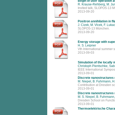
Begin of user operation 
R. Krause-Rehberg, M. Jung
Invited talk, SLOPOS-13 
2013-09-20
Positron annihilation in f
J. Cizek, M. Vlcek, F. Luk
SLOPOS-13 München.
2013-09-20
Energy storage with supe
H. S. Leipner
Vth International summer 
2013-09-03
Simulation of the locally
Christoph Pientschke, Sab
IEEE International Sympos
2013-09-01
Discrete nanostructures m
M. Niepel, B. Fuhrmann, H. 
Contribution at Dresden s
2013-09-01
Discrete nanostructures m
M. S. Niepel, B. Fuhrmann, 
Dresden School on Functi
2013-09-01
Thermoelektrische Charak