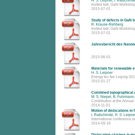
H. S. Leipner, I. Ratschinsk
Invited talk, GaN-Worksh
2015-07-01
Study of defects in GaN by
R. Krause-Rehberg
Invited talk, GaN-Worksh
2015-07-01
Jahresbericht des Nanot
2015-06-01
Materials for renewable 
H. S. Leipner
Energy tec fair Leipzig 20
2015-01-27
Combined topographical a
M. S. Niepel, B. Fuhrmann, 
Contribution at the Annual
2014-11-01
Motion of dislocations in
I. Ratschinski, H. S. Leipne
International conference 
2014-09-18
Dislocation clusters in mul