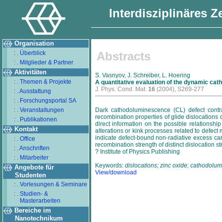
Interdisziplinäres 
Organisation
: . Überblick
Abstracts
: . Mitglieder & Partner
Aktivitäten
S. Vasnyov, J. Schreiber, L. Hoering
: . Themen & Projekte
A quantitative evaluation of the dynamic cat
J. Phys. Cond. Mat.
16
(2004), S269-277
: . Ausstattung
: . Forschungsportal SA
: . Veranstaltungen
Dark cathodoluminescence (CL) defect cont
recombination properties of glide dislocations d
: . Publikationen
direct information on the possible relationshi
Kontakt
alterations or kink processes related to defect
indicate defect-bound non-radiative excess carr
: . Office
recombination strength of distinct dislocation st
: . Anschriften
? Institute of Physics Publishing
: . Mitarbeiter
Keywords:
dislocations; zinc oxide; cathodolu
Angebote für
View/download
Studenten
: . Vorlesungen & Seminare
: . Studien- &
Masterarbeiten
Bereiche im
Nanotechnikum