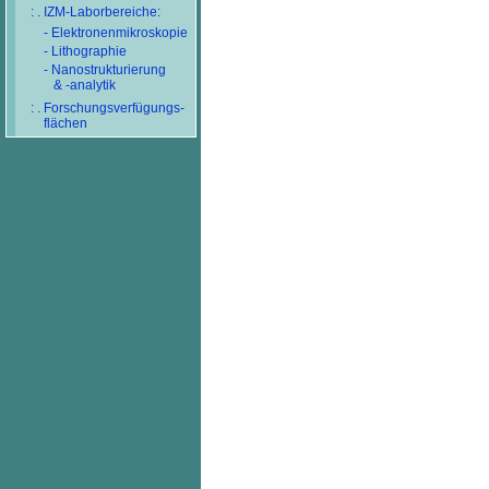
: . IZM-Laborbereiche:
- Elektronenmikroskopie
- Lithographie
- Nanostrukturierung
& -analytik
: . Forschungsverfügungs-
flächen