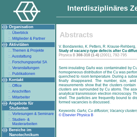
Interdisziplinäres 
Organisation
: . Überblick
Abstracts
: . Mitglieder & Partner
Aktivitäten
V. Bondarenko, K. Petters, R. Krause-Rehberg, 
: . Themen & Projekte
Study of vacancy-type defects after Cu diffu
Physica B
308-310 (1-4)
(2001), 792-795
: . Ausstattung
: . Forschungsportal SA
: . Veranstaltungen
Semi-insulating GaAs was contaminated by Cu. 
homogeneous distribution of the Cu was perfo
: . Publikationen
quenched to room temperature. During a subse
Kontakt
finally disappeared. The number, size, an
measurements show that the clusters contain
: . Office
clusters are surrounded by Cu atoms. The asso
: . Anschriften
analytical transmission electron microscopy. Th
: . Mitarbeiter
shell. The particles are frequently bound to di
formed vacancies is discussed.
Angebote für
Studenten
Keywords:
GaAs; Cu diffusion; Vacancy clusters
: . Vorlesungen & Seminare
© Elsevier Physica B
: . Studien- &
Masterarbeiten
Bereiche im
Nanotechnikum