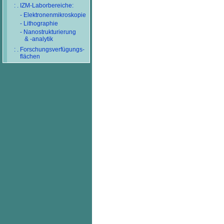
: . IZM-Laborbereiche:
- Elektronenmikroskopie
- Lithographie
- Nanostrukturierung
& -analytik
: . Forschungsverfügungs-
flächen