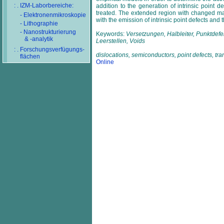
: . IZM-Laborbereiche:
addition to the generation of intrinsic point d
treated. The extended region with changed mate
- Elektronenmikroskopie
with the emission of intrinsic point defects and 
- Lithographie
- Nanostrukturierung
Keywords:
Versetzungen, Halbleiter, Punktdefe
& -analytik
Leerstellen, Voids
: . Forschungsverfügungs-
dislocations, semiconductors, point defects, tra
flächen
Online