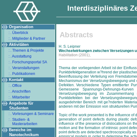
Interdisziplinäres 
Organisation
: . Überblick
Abstracts
: . Mitglieder & Partner
Aktivitäten
H. S. Leipner
: . Themen & Projekte
Wechselwirkungen zwischen Versetzungen un
Habilitation
(2001),
: . Ausstattung
: . Forschungsportal SA
: . Veranstaltungen
Thema der vorliegenden Arbeit ist der Einfluss
Punktdefektgeneration w?hrend der plastische
: . Publikationen
Beeinflussung der Verteilung von Fremdatome
Kontakt
Mechanismus der Versetzungsbewegung und der 
Defekten. Verschiedene Typen emittierter Pu
: . Office
Gemessene Spannungs-Dehnungs-Kurven w
: . Anschriften
Versetzungsbewegung im Zusammenhang mi
: . Mitarbeiter
Punktdefekten bei der Versetzungsbewegu
ausgedehnter Bereich mit ge?nderten Materia
Angebote für
anderen mit der Emission von strukturellen 
Studenten
: . Vorlesungen & Seminare
Topic of the work presented is the influence of 
generation of point defects during plastic d
: . Studien- &
influence of the presence of dislocations on th
Masterarbeiten
motion and the formation of intrinsic point defec
Bereiche im
point defects are detected spectroscopically as
Nanotechnikum
empirical models in order to determine the activ