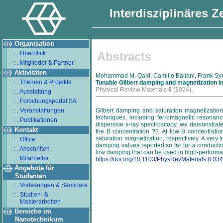
Interdisziplinäres 
Organisation
: . Überblick
Abstracts
: . Mitglieder & Partner
Aktivitäten
Mohammad M. Qaid, Camillo Ballani, Frank Syr
: . Themen & Projekte
Tunable Gilbert damping and magnetization in 
Physical Review Materials
8
(2024),
: . Ausstattung
: . Forschungsportal SA
: . Veranstaltungen
Gilbert damping and saturation magnetization 
techniques, including ferromagnetic resona
: . Publikationen
dispersive x-ray spectroscopy, we demonstrate
Kontakt
the B concentration ??. At low B concentra
saturation magnetization, respectively. A ve
: . Office
damping values reported so far for a conducting 
: . Anschriften
low damping that can be used in high-performa
: . Mitarbeiter
https://doi.org/10.1103/PhysRevMaterials.8.03
Angebote für
Studenten
: . Vorlesungen & Seminare
: . Studien- &
Masterarbeiten
Bereiche im
Nanotechnikum