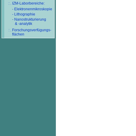
: . IZM-Laborbereiche:
- Elektronenmikroskopie
- Lithographie
- Nanostrukturierung
& -analytik
: . Forschungsverfügungs-
flächen