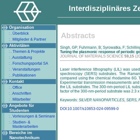
Interdisziplinäres 
Organisation
: . Überblick
Abstracts
: . Mitglieder & Partner
Aktivitäten
Singh, GP; Fuhrmann, B; Syrowatka, F; Schillin
: . Themen & Projekte
Tuning the plasmonic response of periodic go
JOURNAL OF MATERIALS SCIENCE
59,15
(20
: . Ausstattung
: . Forschungsportal SA
: . Veranstaltungen
Laser interference lithography (LIL) was us
spectroscopy (SERS) substrates. The Rama
: . Publikationen
compared using the chemical rhodamine 6G. T
Kontakt
Experimental transmission measurements and th
the LIL substrates. The 300-nm-period LIL subs
: . Office
factor of the 300-nm-period substrate was 2.3 x
: . Anschriften
: . Mitarbeiter
Keywords:
SILVER NANOPARTICLES, SERS, F
Angebote für
DOI:10.1007/s10853-024-09599-0
Studenten
: . Vorlesungen & Seminare
: . Studien- &
Masterarbeiten
Bereiche im
Nanotechnikum