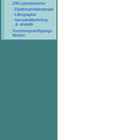
: . IZM-Laborbereiche:
- Elektronenmikroskopie
- Lithographie
- Nanostrukturierung
& -analytik
: . Forschungsverfügungs-
flächen