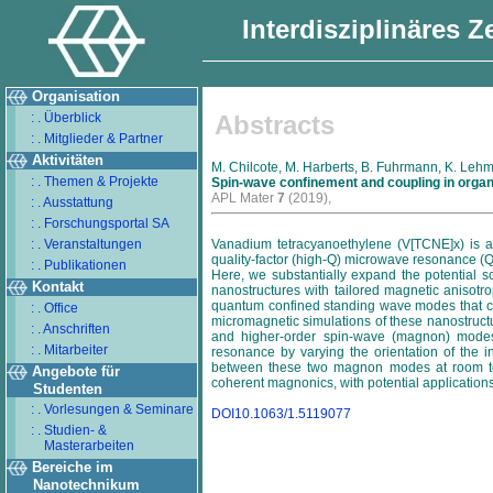
Interdisziplinäres 
Organisation
: . Überblick
Abstracts
: . Mitglieder & Partner
Aktivitäten
M. Chilcote, M. Harberts, B. Fuhrmann, K. Lehma
: . Themen & Projekte
Spin-wave confinement and coupling in orga
APL Mater
7
(2019),
: . Ausstattung
: . Forschungsportal SA
: . Veranstaltungen
Vanadium tetracyanoethylene (V[TCNE]x) is an
quality-factor (high-Q) microwave resonance (Q 
: . Publikationen
Here, we substantially expand the potential s
Kontakt
nanostructures with tailored magnetic anisotro
quantum confined standing wave modes that can
: . Office
micromagnetic simulations of these nanostruct
: . Anschriften
and higher-order spin-wave (magnon) modes
: . Mitarbeiter
resonance by varying the orientation of the i
between these two magnon modes at room tem
Angebote für
coherent magnonics, with potential application
Studenten
: . Vorlesungen & Seminare
DOI10.1063/1.5119077
: . Studien- &
Masterarbeiten
Bereiche im
Nanotechnikum