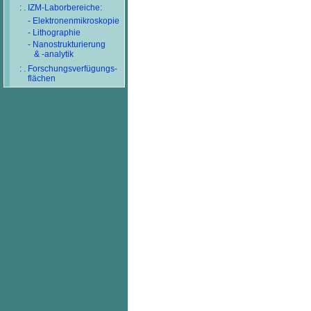
: . IZM-Laborbereiche:
- Elektronenmikroskopie
- Lithographie
- Nanostrukturierung
& -analytik
: . Forschungsverfügungs-
flächen