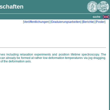
nschaften
[
]
suche
[
Veröffentlichungen
] [
Graduierungsarbeiten
] [
Berichte
] [
Poster
]
ves including relaxation experiments and positron lifetime spectroscopy. The
rs can already be formed at rather low deformation temperatures via jog dragging.
 of the deformation axis.