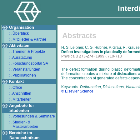
Interd
Organisation
: . Überblick
Abstracts
: . Mitglieder & Partner
Aktivitäten
H. S. Leipner, C. G. Hübner, P. Grau, R. Krau
: . Themen & Projekte
Defect investigations in plastically deforme
Physica B
273-274
(1999), 710-713
: . Ausstattung
: . Forschungsportal SA
: . Veranstaltungen
The defect formation during plastic deformat
deformation creates a mixture of dislocations 
: . Publikationen
The concentration of generated defects depends 
Kontakt
Keywords:
Deformation; Dislocations; Vacanci
: . Office
© Elsevier Science
: . Anschriften
: . Mitarbeiter
Angebote für
Studenten
: . Vorlesungen & Seminare
: . Studien- &
Masterarbeiten
Bereiche im
Nanotechnikum