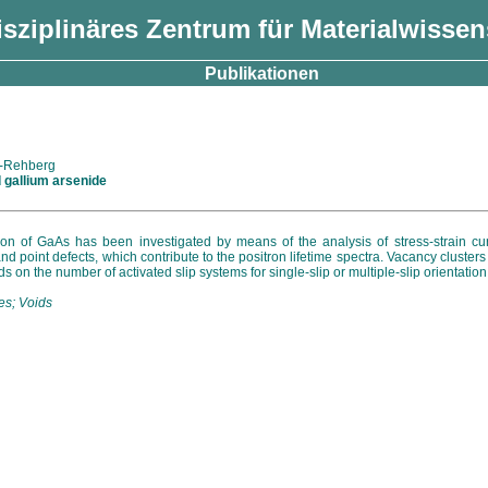
isziplinäres Zentrum für Materialwisse
Publikationen
se-Rehberg
d gallium arsenide
ion of GaAs has been investigated by means of the analysis of stress-strain cur
and point defects, which contribute to the positron lifetime spectra. Vacancy cluste
on the number of activated slip systems for single-slip or multiple-slip orientation
es; Voids