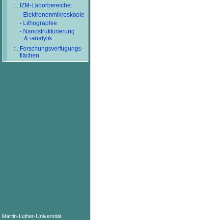
: . IZM-Laborbereiche:
- Elektronenmikroskopie
- Lithographie
- Nanostrukturierung
& -analytik
: . Forschungsverfügungs-
flächen
Martin-Luther-Universität