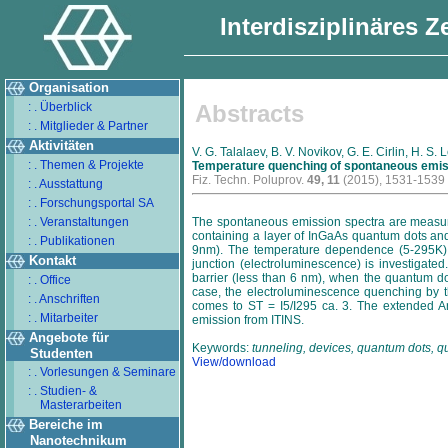
Interdisziplinäres 
Organisation
: . Überblick
Abstracts
: . Mitglieder & Partner
Aktivitäten
V. G. Talalaev, B. V. Novikov, G. E. Cirlin, H. S. 
: . Themen & Projekte
Temperature quenching of spontaneous emissi
Fiz. Techn. Poluprov.
49, 11
(2015), 1531-1539
: . Ausstattung
: . Forschungsportal SA
: . Veranstaltungen
The spontaneous emission spectra are measured
containing a layer of InGaAs quantum dots and
: . Publikationen
9nm). The temperature dependence (5-295K) o
Kontakt
junction (electroluminescence) is investigated.
barrier (less than 6 nm), when the quantum d
: . Office
case, the electroluminescence quenching by th
: . Anschriften
comes to ST = I5/I295 ca. 3. The extended Arr
: . Mitarbeiter
emission from ITINS.
Angebote für
Keywords:
tunneling, devices, quantum dots, 
Studenten
View/download
: . Vorlesungen & Seminare
: . Studien- &
Masterarbeiten
Bereiche im
Nanotechnikum