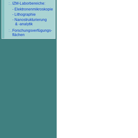
: . IZM-Laborbereiche:
- Elektronenmikroskopie
- Lithographie
- Nanostrukturierung
& -analytik
: . Forschungsverfügungs-
flächen