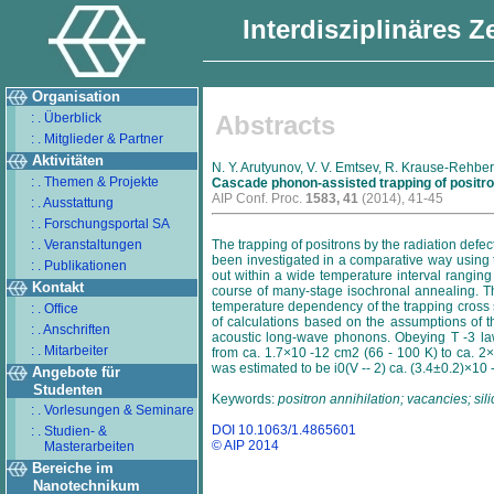
Interdisziplinäres 
Organisation
: . Überblick
Abstracts
: . Mitglieder & Partner
Aktivitäten
N. Y. Arutyunov, V. V. Emtsev, R. Krause-Rehber
: . Themen & Projekte
Cascade phonon-assisted trapping of positron
AIP Conf. Proc.
1583, 41
(2014), 41-45
: . Ausstattung
: . Forschungsportal SA
: . Veranstaltungen
The trapping of positrons by the radiation defe
been investigated in a comparative way using 
: . Publikationen
out within a wide temperature interval ranging
Kontakt
course of many-stage isochronal annealing. Th
temperature dependency of the trapping cross s
: . Office
of calculations based on the assumptions of
: . Anschriften
acoustic long-wave phonons. Obeying T -3 law
: . Mitarbeiter
from ca. 1.7×10 -12 cm2 (66 - 100 K) to ca. 2×
was estimated to be i0(V -- 2) ca. (3.4±0.2)×10 
Angebote für
Studenten
Keywords:
positron annihilation; vacancies; sil
: . Vorlesungen & Seminare
DOI 10.1063/1.4865601
: . Studien- &
© AIP 2014
Masterarbeiten
Bereiche im
Nanotechnikum