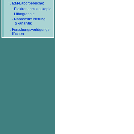
: . IZM-Laborbereiche:
- Elektronenmikroskopie
- Lithographie
- Nanostrukturierung
& -analytik
: . Forschungsverfügungs-
flächen