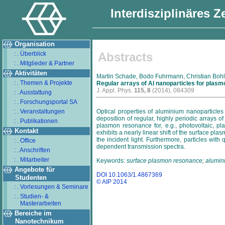
Interdisziplinäres 
Organisation
: . Überblick
Abstracts
: . Mitglieder & Partner
Aktivitäten
Martin Schade, Bodo Fuhrmann, Christian Bohle
: . Themen & Projekte
Regular arrays of Al nanoparticles for plasm
J. Appl. Phys.
115, 8
(2014), 084309
: . Ausstattung
: . Forschungsportal SA
: . Veranstaltungen
Optical properties of aluminium nanoparticles
deposition of regular, highly periodic arrays of
: . Publikationen
plasmon resonance for, e.g., photovoltaic, pla
Kontakt
exhibits a nearly linear shift of the surface 
the incident light. Furthermore, particles wit
: . Office
dependent transmission spectra.
: . Anschriften
: . Mitarbeiter
Keywords:
surface plasmon resonance; alumini
Angebote für
DOI 10.1063/1.4867369
Studenten
© AIP 2014
: . Vorlesungen & Seminare
: . Studien- &
Masterarbeiten
Bereiche im
Nanotechnikum