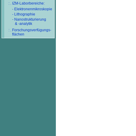
: . IZM-Laborbereiche:
- Elektronenmikroskopie
- Lithographie
- Nanostrukturierung
& -analytik
: . Forschungsverfügungs-
flächen