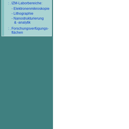
: . IZM-Laborbereiche:
- Elektronenmikroskopie
- Lithographie
- Nanostrukturierung
& -analytik
: . Forschungsverfügungs-
flächen