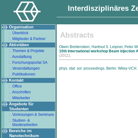
Interdisziplinäres 
Organisation
: . Überblick
Abstracts
: . Mitglieder & Partner
Aktivitäten
Otwin Breitenstein, Hartmut S. Leipner, Peter W
: . Themen & Projekte
10th International workshop Beam injection
(2011),
: . Ausstattung
: . Forschungsportal SA
: . Veranstaltungen
phys. stat. sol. proceedings. Berlin: Wiley-VCH.
: . Publikationen
Kontakt
: . Office
: . Anschriften
: . Mitarbeiter
Angebote für
Studenten
: . Vorlesungen & Seminare
: . Studien- &
Masterarbeiten
Bereiche im
Nanotechnikum