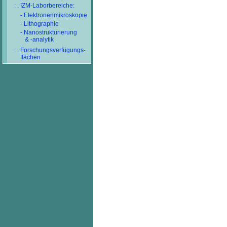
: . IZM-Laborbereiche:
- Elektronenmikroskopie
- Lithographie
- Nanostrukturierung
& -analytik
: . Forschungsverfügungs-
flächen