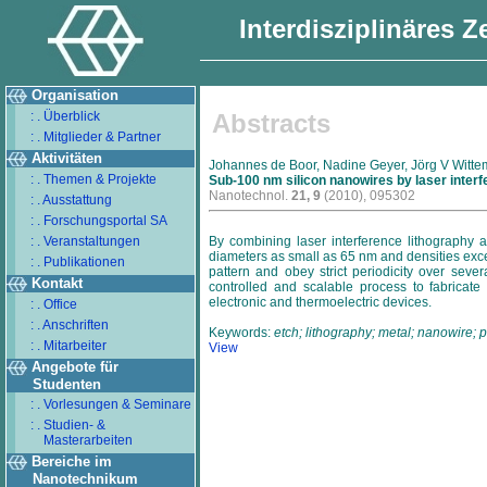
Interdisziplinäres 
Organisation
: . Überblick
Abstracts
: . Mitglieder & Partner
Aktivitäten
Johannes de Boor, Nadine Geyer, Jörg V Wittem
: . Themen & Projekte
Sub-100 nm silicon nanowires by laser interf
Nanotechnol.
21, 9
(2010), 095302
: . Ausstattung
: . Forschungsportal SA
: . Veranstaltungen
By combining laser interference lithography 
diameters as small as 65 nm and densities excee
: . Publikationen
pattern and obey strict periodicity over seve
Kontakt
controlled and scalable process to fabricate
electronic and thermoelectric devices.
: . Office
: . Anschriften
Keywords:
etch; lithography; metal; nanowire; p
: . Mitarbeiter
View
Angebote für
Studenten
: . Vorlesungen & Seminare
: . Studien- &
Masterarbeiten
Bereiche im
Nanotechnikum