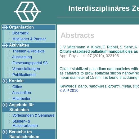
Interdisziplinäres 
Organisation
: . Überblick
Abstracts
: . Mitglieder & Partner
Aktivitäten
J. V. Wittemann, A. Kipke, E. Pippel, S. Senz, A.
: . Themen & Projekte
Citrate-stabilized palladium nanoparticles as
Appl. Phys. Lett.
97
(2010), 023105
: . Ausstattung
: . Forschungsportal SA
: . Veranstaltungen
Citrate-stabilized palladium nanoparticles wit
as catalysts to grow epitaxial silicon nanowi
: . Publikationen
mean diameter of 15 nm. It is found that during 
Kontakt
Keywords:
nano, nanowires, growth, metal, sili
: . Office
© AIP 2010
: . Anschriften
: . Mitarbeiter
Angebote für
Studenten
: . Vorlesungen & Seminare
: . Studien- &
Masterarbeiten
Bereiche im
Nanotechnikum