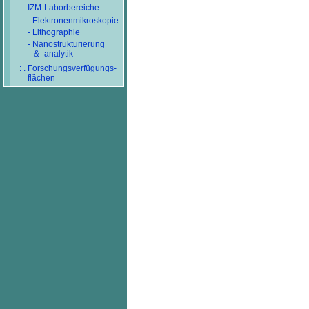
: . IZM-Laborbereiche:
- Elektronenmikroskopie
- Lithographie
- Nanostrukturierung
& -analytik
: . Forschungsverfügungs-
flächen