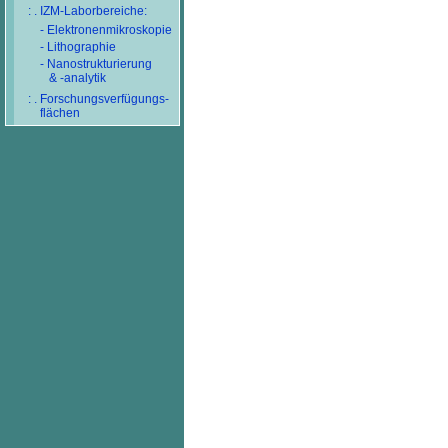
: . IZM-Laborbereiche:
- Elektronenmikroskopie
- Lithographie
- Nanostrukturierung
& -analytik
: . Forschungsverfügungs-
flächen