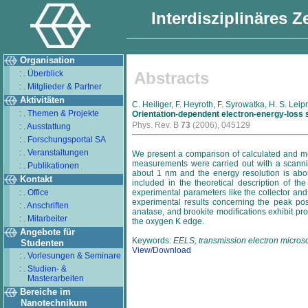
Interdisziplinäres 
Organisation
: . Überblick
Abstracts
: . Mitglieder & Partner
Aktivitäten
C. Heiliger, F. Heyroth, F. Syrowatka, H. S. Leip
: . Themen & Projekte
Orientation-dependent electron-energy-loss 
Phys. Rev. B
73
(2006), 045129
: . Ausstattung
: . Forschungsportal SA
: . Veranstaltungen
We present a comparison of calculated and me
measurements were carried out with a scannin
: . Publikationen
about 1 nm and the energy resolution is about
Kontakt
included in the theoretical description of t
: . Office
experimental parameters like the collector an
experimental results concerning the peak pos
: . Anschriften
anatase, and brookite modifications exhibit pro
: . Mitarbeiter
the oxygen K edge.
Angebote für
Keywords:
EELS, transmission electron microsc
Studenten
View/Download
: . Vorlesungen & Seminare
: . Studien- &
Masterarbeiten
Bereiche im
Nanotechnikum