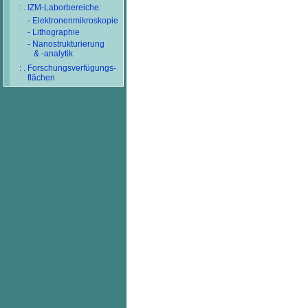
: . IZM-Laborbereiche:
- Elektronenmikroskopie
- Lithographie
- Nanostrukturierung
& -analytik
: . Forschungsverfügungs-
flächen