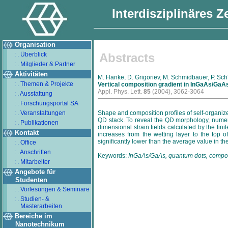
Interdisziplinäres 
Organisation
: . Überblick
Abstracts
: . Mitglieder & Partner
Aktivitäten
M. Hanke, D. Grigoriev, M. Schmidbauer, P. Sch?f
: . Themen & Projekte
Vertical composition gradient in InGaAs/GaAs
Appl. Phys. Lett.
85
(2004), 3062-3064
: . Ausstattung
: . Forschungsportal SA
: . Veranstaltungen
Shape and composition profiles of self-organiz
QD stack. To reveal the QD morphology, numeri
: . Publikationen
dimensional strain fields calculated by the fi
Kontakt
increases from the wetting layer to the top o
significantly lower than the average value in th
: . Office
: . Anschriften
Keywords:
InGaAs/GaAs, quantum dots, composi
: . Mitarbeiter
Angebote für
Studenten
: . Vorlesungen & Seminare
: . Studien- &
Masterarbeiten
Bereiche im
Nanotechnikum