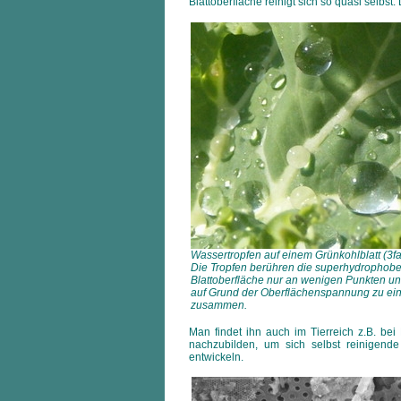
Blattoberfläche reinigt sich so quasi selbst
Wassertropfen auf einem Grünkohlblatt (3fa
Die Tropfen berühren die superhydrophob
Blattoberfläche nur an wenigen Punkten un
auf Grund der Oberflächenspannung zu ein
zusammen.
Man findet ihn auch im Tierreich z.B. bei 
nachzubilden, um sich selbst reinigend
entwickeln.