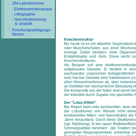
: . IZM-Laborbereiche:
- Elektronenmikroskopie
- Lithographie
- Nanostrukturierung
& -analytik
: . Forschungsverfügungs-
flächen
Knochenstruktur
Bis heute ist es ein aktueller Gegenstand 
oder Muschelschalen, aus einer Mischung
erzeugt. Dabei besitzen viele Organism
Kristallstruktur und -form. Diese reicht 
Knochenstrukturen.
Als Beispiel soll eine elektronenmikr
aufgebautes Gewebe. Er besteht in sein
wachsender, organischer Kollagenfibrillen 
mm) hat das Gewebe eine trabekulaere (sch
allen Hierarchieebenen ab, aber insbeso
an Defekten bei mechanischer Belastung ef
Die Komposite aus der Natur sind damit Vorbi
der Industrie durch Zugabe von speziellen 
Der "Lotus-Effekt"
Bei Regen kann man beobachten, dass best
der Lotusblume) von Wasser nicht bene
kombinierten Mikro- und Nanostruktur der 
Jahre herausfand. Durch diese Strukturie
(vgl. Abbildung). In der rauen Blattoberflä
Schmutzpartikel minimiert - der Tropfen z
geringsten Neigungswinkeln scheinbar re