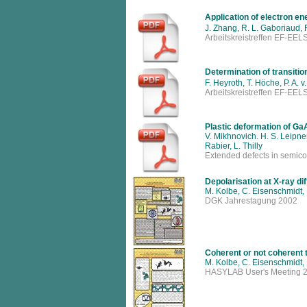
Application of electron en
J. Zhang, R. L. Gaboriaud, 
Arbeitskreistreffen EF-EE
Determination of transitio
F. Heyroth, T. Höche, P. A. 
Arbeitskreistreffen EF-EE
Plastic deformation of Ga
V. Mikhnovich. H. S. Leipne
Rabier, L. Thilly
Extended defects in semic
Depolarisation at X-ray d
M. Kolbe, C. Eisenschmidt,
DGK Jahrestagung 2002
Coherent or not coherent t
M. Kolbe, C. Eisenschmidt,
HASYLAB User's Meeting 