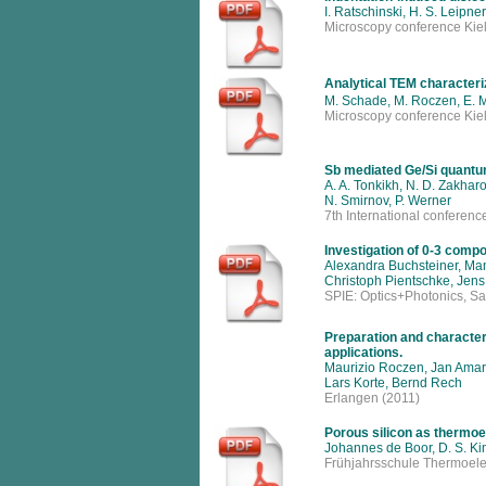
I. Ratschinski, H. S. Leipne
Microscopy conference Kiel
Analytical TEM characteriz
M. Schade, M. Roczen, E. Ma
Microscopy conference Kiel
Sb mediated Ge/Si quantu
A. A. Tonkikh, N. D. Zakharo
N. Smirnov, P. Werner
7th International conferenc
Investigation of 0-3 compo
Alexandra Buchsteiner, M
Christoph Pientschke, Jen
SPIE: Optics+Photonics, S
Preparation and characteri
applications.
Maurizio Roczen, Jan Amar
Lars Korte, Bernd Rech
Erlangen (2011)
Porous silicon as thermoel
Johannes de Boor, D. S. Kim
Frühjahrsschule Thermoelek