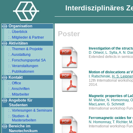
Interdisziplinäres 
Organisation
: . Überblick
Poster
: . Mitglieder & Partner
Aktivitäten
Investigation of the struct
: . Themen & Projekte
D. Oriwol, L. Sylla, A. N. D
: . Ausstattung
Extended defects in semic
: . Forschungsportal SA
: . Veranstaltungen
: . Publikationen
Motion of dislocations at 
I. Ratschinski,
H. S. Leipner
Kontakt
12th International worksho
: . Office
2014.
: . Anschriften
: . Mitarbeiter
Magnetic properties of L
Angebote für
M. Wahler, N. Homonnay, O. W
MacLaren, G. Schmidt
Studenten
International workshop Func
: . Vorlesungen & Seminare
: . Studien- &
Ferromagnetic oxides for
Masterarbeiten
N. Homonnay, T. Richter, M.
Bereiche im
International workshop Func
Nanotechnikum