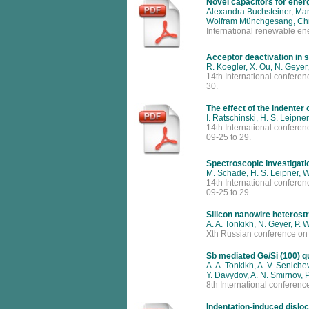
Novel capacitors for ener
Alexandra Buchsteiner, Ma
Wolfram Münchgesang, Chri
International renewable en
Acceptor deactivation in 
R. Koegler, X. Ou, N. Geye
14th International confere
30.
The effect of the indenter
I. Ratschinski, H. S. Leipner
14th International confere
09-25 to 29.
Spectroscopic investigati
M. Schade,
H. S. Leipner
, 
14th International confere
09-25 to 29.
Silicon nanowire heterostr
A. A. Tonkikh, N. Geyer, P.
Xth Russian conference on
Sb mediated Ge/Si (100) q
A. A. Tonkikh, A. V. Seniche
Y. Davydov, A. N. Smirnov, 
8th International conferen
Indentation-induced disloc