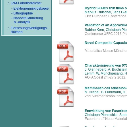
: . IZM-Laborbereiche:
Hybrid Si/AlOx thin films 
- Elektronenmikroskopie
Markus Trutschel, Jens Gle
- Lithographie
11th European Conference 
- Nanostrukturierung
& -analytik
Validation of an Approxima
: . Forschungsverfügungs-
Sabine Kern, Christoph Pie
flächen
Conference UFFC 2013 Pr
Novel Composite Capacito
Materialica-Messe Münche
Charakterisierung von 0?
J. Glenneberg, A. Buchstein
Lemm, W. Münchgesang, H. 
AOFA Soest 24.-27.9.2012.
Mammalian cell adhesion 
M. Niepel, B. Fuhrmann, H. 
2nd Summer school "Interro
Entwicklung von Faserkomp
Christoph Pientschke, Sabin
Expertentreff Neue Material