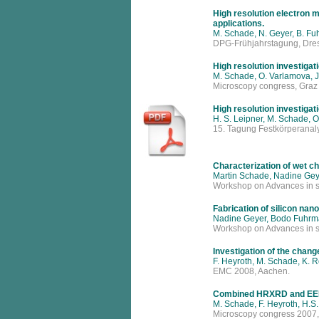
High resolution electron m
applications.
M. Schade, N. Geyer, B. Fuh
DPG-Frühjahrstagung, Dre
High resolution investigat
M. Schade, O. Varlamova, J.
Microscopy congress, Graz
High resolution investigat
H. S. Leipner, M. Schade, O
15. Tagung Festkörperanaly
Characterization of wet c
Martin Schade, Nadine Gey
Workshop on Advances in sc
Fabrication of silicon nano
Nadine Geyer, Bodo Fuhrman
Workshop on Advances in sc
Investigation of the chang
F. Heyroth, M. Schade, K. R
EMC 2008, Aachen.
Combined HRXRD and EELS i
M. Schade, F. Heyroth, H.S
Microscopy congress 2007,