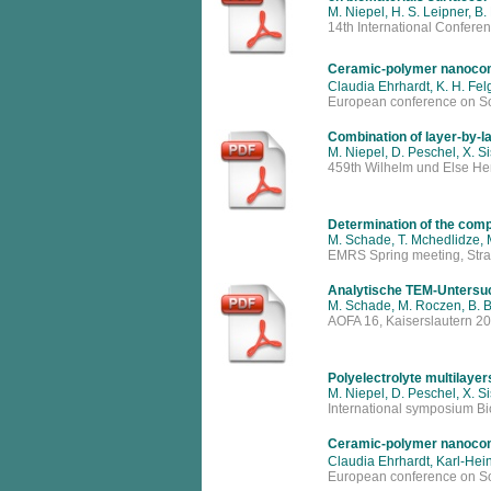
M. Niepel, H. S. Leipner, B
14th International Confere
Ceramic-polymer nanocom
Claudia Ehrhardt, K. H. Fe
European conference on So
Combination of layer-by-la
M. Niepel, D. Peschel, X. Si
459th Wilhelm und Else Her
Determination of the compos
M. Schade, T. Mchedlidze, M.
EMRS Spring meeting, Str
Analytische TEM-Untersuc
M. Schade, M. Roczen, B. Be
AOFA 16, Kaiserslautern 20
Polyelectrolyte multilayer
M. Niepel, D. Peschel, X. Si
International symposium Bi
Ceramic-polymer nanocom
Claudia Ehrhardt, Karl-He
European conference on So