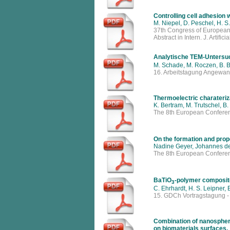
Controlling cell adhesion 
M. Niepel, D. Peschel, H. S
37th Congress of European S
Abstract in Intern. J. Artific
Analytische TEM-Untersu
M. Schade, M. Roczen, B. Be
16. Arbeitstagung Angewan
Thermoelectric charateriza
K. Bertram, M. Trutschel, B
The 8th European Conferen
On the formation and prope
Nadine Geyer, Johannes de
The 8th European Conferen
BaTiO
-polymer composit
3
C. Ehrhardt, H. S. Leipner,
15. GDCh Vortragstagung -
Combination of nanosphere
on biomaterials surfaces.