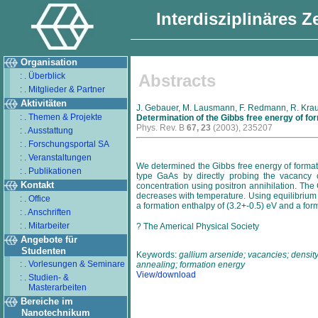
Interdisziplinäres 
Organisation
: . Überblick
Abstracts
: . Mitglieder & Partner
Aktivitäten
J. Gebauer, M. Lausmann, F. Redmann, R. Kraus
: . Themen & Projekte
Determination of the Gibbs free energy of fo
Phys. Rev. B
67, 23
(2003), 235207
: . Ausstattung
: . Forschungsportal SA
: . Veranstaltungen
We determined the Gibbs free energy of formatio
: . Publikationen
type GaAs by directly probing the vacancy 
Kontakt
concentration using positron annihilation. Th
decreases with temperature. Using equilibrium
: . Office
a formation enthalpy of (3.2+-0.5) eV and a for
: . Anschriften
: . Mitarbeiter
? The Americal Physical Society
Angebote für
Studenten
Keywords:
gallium arsenide; vacancies; density;
: . Vorlesungen & Seminare
annealing; formation energy
View/download
: . Studien- &
Masterarbeiten
Bereiche im
Nanotechnikum