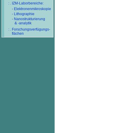
: . IZM-Laborbereiche:
- Elektronenmikroskopie
- Lithographie
- Nanostrukturierung
& -analytik
: . Forschungsverfügungs-
flächen