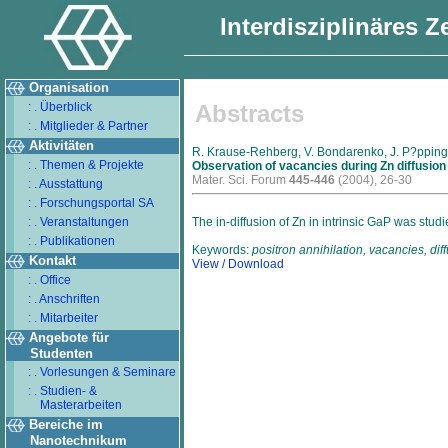
Interdisziplinäres 
Organisation
: . Überblick
Abstracts
: . Mitglieder & Partner
Aktivitäten
R. Krause-Rehberg, V. Bondarenko, J. P?pping, N
: . Themen & Projekte
Observation of vacancies during Zn diffusion
Mater. Sci. Forum
445-446
(2004), 26-30
: . Ausstattung
: . Forschungsportal SA
: . Veranstaltungen
The in-diffusion of Zn in intrinsic GaP was stu
: . Publikationen
Keywords:
positron annihilation, vacancies, di
Kontakt
View / Download
: . Office
: . Anschriften
: . Mitarbeiter
Angebote für
Studenten
: . Vorlesungen & Seminare
: . Studien- &
Masterarbeiten
Bereiche im
Nanotechnikum