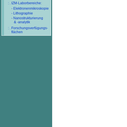
: . IZM-Laborbereiche:
- Elektronenmikroskopie
- Lithographie
- Nanostrukturierung
& -analytik
: . Forschungsverfügungs-
flächen