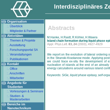
Interdisziplinäres 
Organisation
: . Überblick
Abstracts
: . Mitglieder & Partner
Aktivitäten
M.Hanke, H.Raidt, R.Köhler, H.Wawra
: . Themen & Projekte
Island chain formation during liquid phase epi
Appl. Phys.Lett.
83, 24
(2003), 4927-4929
: . Ausstattung
: . Forschungsportal SA
: . Veranstaltungen
We report on the evolution of lateral orderin
in the Stranski-Krastanow mode. Applying post-
: . Publikationen
we could trace ex-situ the development of e
Kontakt
nucleation of islands at the end of an already 
energy calculations around various island confi
: . Office
: . Anschriften
Keywords:
SiGe, liquid phase epitaxy, self-org
: . Mitarbeiter
Angebote für
Studenten
: . Vorlesungen & Seminare
: . Studien- &
Masterarbeiten
Bereiche im
Nanotechnikum