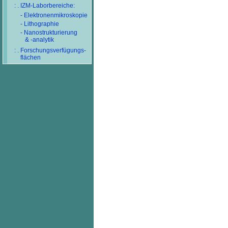
: . IZM-Laborbereiche:
- Elektronenmikroskopie
- Lithographie
- Nanostrukturierung
& -analytik
: . Forschungsverfügungs-
flächen